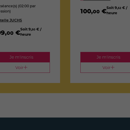
 séance(s) (02:00 par
Soit
9
,
€ /
52
100
,
€
00
ssion)
heure
stelle JUCHS
Soit
9
,
€ /
50
09
,
€
00
heure
Je m'inscris
Je m'inscris
Voir
Voir