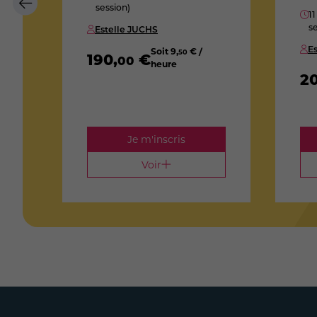
session)
11
se
Estelle JUCHS
E
Soit
9
,
€ /
50
190
,
€
00
heure
2
re
Je m'inscris
Voir