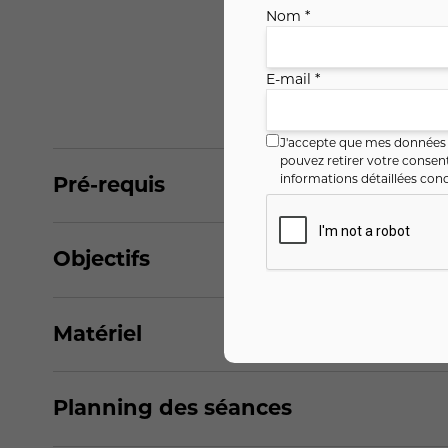
Nom *
E-mail *
J'accepte que mes données i
pouvez retirer votre conse
Pré-requis
informations détaillées conc
Objectifs
Matériel
Planning des séances