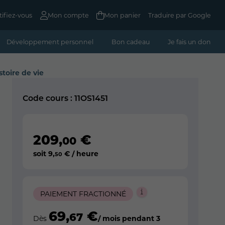
tifiez-vous
Mon compte
Mon panier
Traduire par Google
Développement personnel
Bon cadeau
Je fais un don
toire de vie
Code cours : 11OS1451
209
,
€
00
soit
9
,
€ / heure
50
PAIEMENT FRACTIONNÉ
69
,
€
67
Dès
/ mois pendant 3