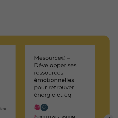
Mesource® –
L
Développer ses
m
ressources
c
émotionnelles
pour retrouver
énergie et éq
S
D
ion)
1
SOUFFELWEYERSHEIM