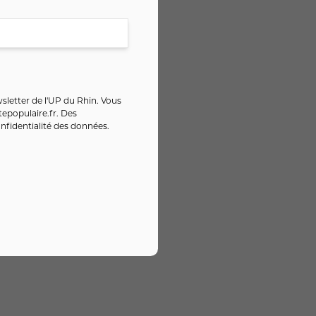
sletter de l'UP du Rhin. Vous
epopulaire.fr
. Des
nfidentialité des données
.