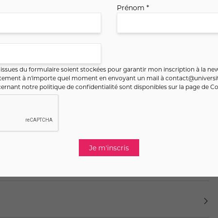
Moyens pédagogiques :
Prénom *
apports théoriques simples
pratiques guidées, mises en situation
partages et échanges en groupe
réflexions individuelles
exercices introspectifs
ssues du formulaire soient stockées pour garantir mon inscription à la new
ntement à n'importe quel moment en envoyant un mail à
contact@universit
ernant notre politique de confidentialité sont disponibles sur la page de
Co