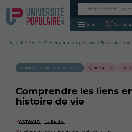
Menu
Catalogue
Accueil
-
Activités
-
Développement personnel
-
Epanouissemen
EPANOUISSEMENT PERSONNEL
PARTAGER
PD
Comprendre les liens en
histoire de vie
OSTWALD
-
La Ruche
11 séance(s) pour une durée totale de 22:00