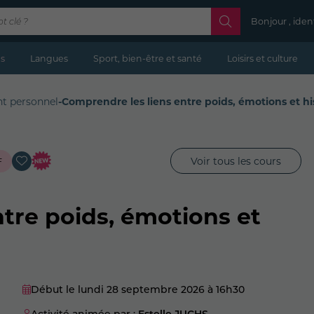
Bonjour , iden
s
Langues
Sport, bien-être et santé
Loisirs et culture
t personnel
-
Comprendre les liens entre poids, émotions et his
Voir tous les cours
F
tre poids, émotions et
Début le lundi 28 septembre 2026
à 16h30
Activité animée par :
Estelle JUCHS