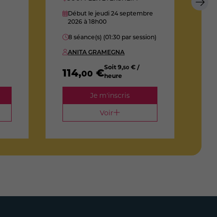
Début le jeudi 24 septembre
E
2026
à 18h00
8 séance(s) (01:30 par session)
1
ANITA GRAMEGNA
Soit
9
,
€ /
50
114
,
€
00
heure
Je m'inscris
Voir