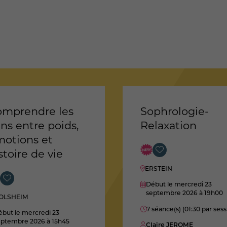
mprendre les
Sophrologie-
ens entre poids,
Relaxation
otions et
stoire de vie
ERSTEIN
Début le mercredi 23
septembre 2026
à 19h00
OLSHEIM
7 séance(s) (01:30 par sess
but le mercredi 23
eptembre 2026
à 15h45
Claire JEROME