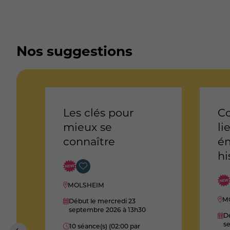
Nos suggestions
Les clés pour
Co
mieux se
li
connaître
ém
hi
MOLSHEIM
M
Début le mercredi 23
septembre 2026
à 13h30
Dé
s
10 séance(s) (02:00 par