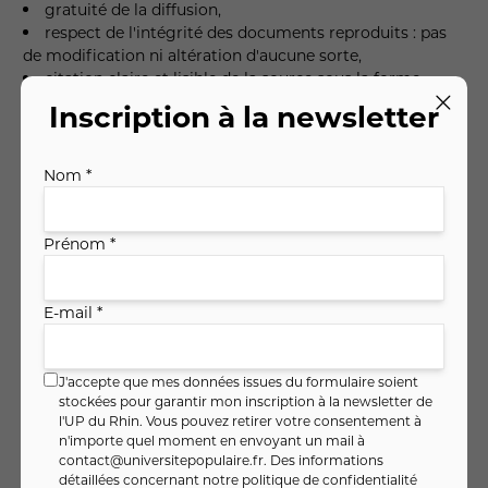
gratuité de la diffusion,
respect de l'intégrité des documents reproduits : pas
de modification ni altération d'aucune sorte,
citation claire et lisible de la source sous la forme
suivante, par exemple : "ce document provient du site
Inscription à la newsletter
Internet de l'Université Populaire du Rhin :
www.universitepopulaire.fr. Les droits de reproduction
sont réservés et strictement limités". L'adresse Internet de
Nom *
l'Université Populaire du Rhin doit impérativement
figurer dans la référence.
Pour d'autres utilisations, veuillez nous consulter.
Prénom *
Les marques citées sur ce site sont déposées par les
sociétés qui en sont propriétaires.
E-mail *
Conception et réalisation
J'accepte que mes données issues du formulaire soient
stockées pour garantir mon inscription à la newsletter de
l'UP du Rhin. Vous pouvez retirer votre consentement à
n'importe quel moment en envoyant un mail à
contact@universitepopulaire.fr
. Des informations
détaillées concernant notre politique de confidentialité