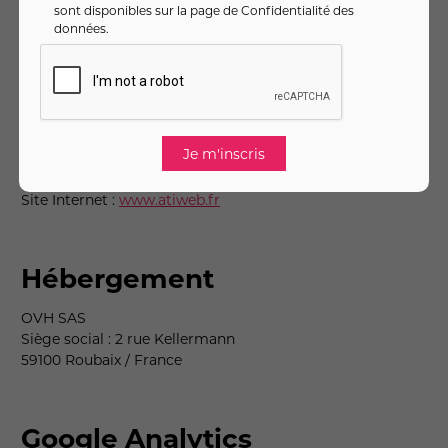
sont disponibles sur la page de
Confidentialité des
données
.
Atiweb
21 Marché aux Bestiaux
67500 HAGUENAU
Tél. : 03 88 07 12 38
E-mail :
info@atiweb.fr
Site Internet :
www.atiweb.fr
Hébergement
OVH SAS
Siège social : 2 rue Kellermann
59100 Roubaix / France
Google Analytics