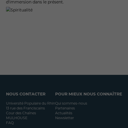
d'immersion dans le présent.
NOUS CONTACTER
POUR MIEUX NOUS CONNAÎTRE
Université Populaire du Rhin
Qui sommes-nous
13 rue des Franciscains
Partenaires
Cour des Chaînes
Actualités
MULHOUSE
Newsletter
FAQ