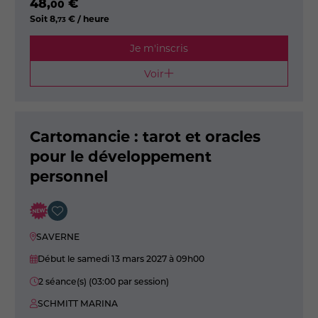
48
,
€
00
Soit
8
,
€ / heure
73
Je m'inscris
Voir
Cartomancie : tarot et oracles
pour le développement
personnel
SAVERNE
Début le samedi 13 mars 2027
à 09h00
2 séance(s) (03:00 par session)
SCHMITT MARINA