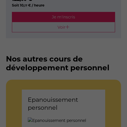
Soit
10
,
€ / heure
17
Je m'inscris
Voir
Nos autres cours de
développement personnel
Epanouissement
Sop
personnel