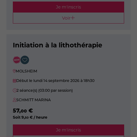
Je m'inscris
Voir
Initiation à la lithothérapie
MOLSHEIM
Début le lundi 14 septembre 2026
à 18h30
2 séance(s) (03:00 par session)
SCHMITT MARINA
57
,
€
00
Soit
9
,
€ / heure
50
Je m'inscris