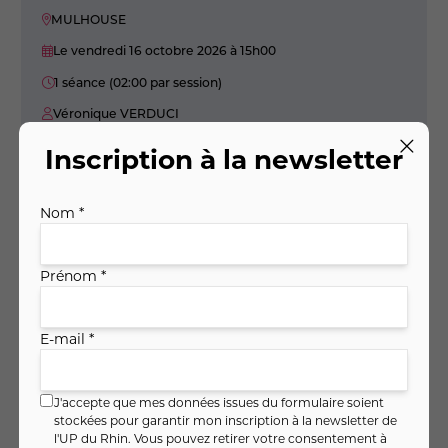
MULHOUSE
Le vendredi 16 octobre 2026
à 15h00
1 séance (02:00 par session)
Véronique VERDUCI
19
,
€
00
Inscription à la newsletter
Soit
9
,
€ / heure
50
Je m'inscris
Nom *
Voir
Prénom *
Le Chamanisme, une pratique
E-mail *
vivante et transformative
J'accepte que mes données issues du formulaire soient
stockées pour garantir mon inscription à la newsletter de
l'UP du Rhin. Vous pouvez retirer votre consentement à