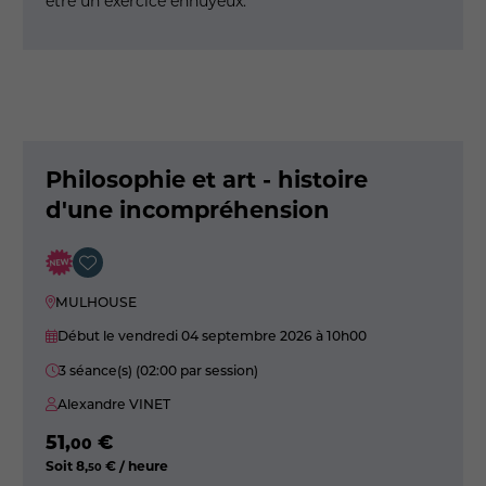
être un exercice ennuyeux.
Philosophie et art - histoire
d'une incompréhension
MULHOUSE
Début le vendredi 04 septembre 2026
à 10h00
3 séance(s) (02:00 par session)
Alexandre VINET
51
,
€
00
Soit
8
,
€ / heure
50