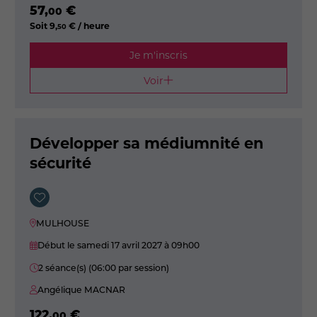
57
,
€
00
Soit
9
,
€ / heure
50
Je m'inscris
Voir
Développer sa médiumnité en
sécurité
MULHOUSE
Début le samedi 17 avril 2027
à 09h00
2 séance(s) (06:00 par session)
Angélique MACNAR
122
,
€
00