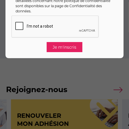
détaillées concernant notre politique de confidentialité
sont disponibles sur la page de
Confidentialité des
Allemand
Anglais
Arabe
données
.
Autres langues
Chinois
Coréen
VOIR
Rejoignez-nous
RENOUVELER
MON ADHÉSION