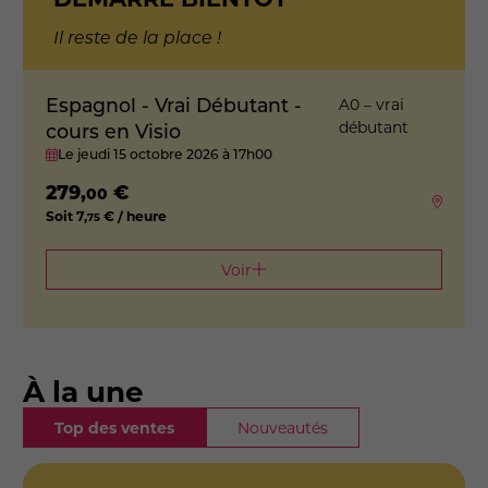
Il reste de la place !
Espagnol - Vrai Débutant -
A0 – vrai
débutant
cours en Visio
Le jeudi 15 octobre 2026
à 17h00
279
,
€
00
Soit
7
,
€ / heure
75
Voir
À la une
Top des ventes
Nouveautés