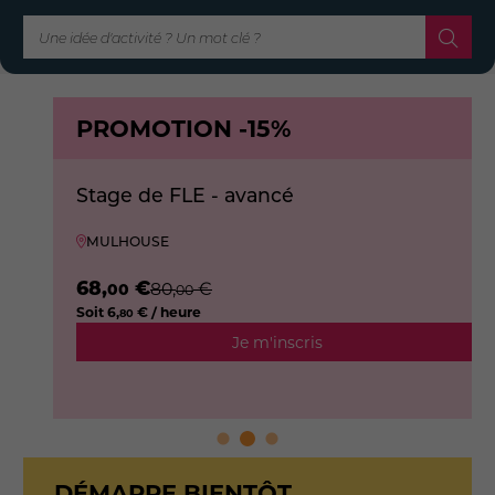
PROMOTION
-15%
Stage de FLE - avancé
MULHOUSE
68
,
€
80
,
€
00
00
Soit
6
,
€ / heure
80
Je m'inscris
DÉMARRE BIENTÔT