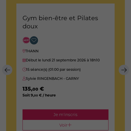
Gym bien-être et Pilates
P
doux
M
THANN
D
Début le lundi 21 septembre 2026
à 18h10
3
15 séance(s) (01:00 par session)
E
Sylvie RINGENBACH - GARNY
28
So
135
,
€
00
Soit
9
,
€ / heure
00
Je m'inscris
Voir