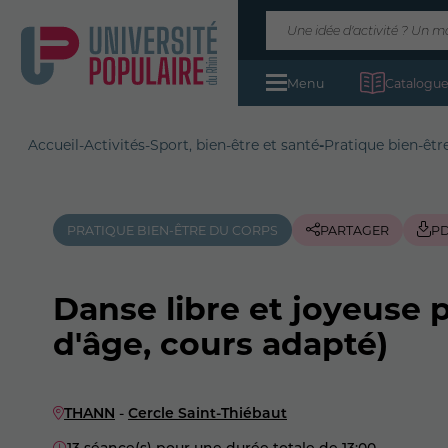
Menu
Catalogue
Accueil
-
Activités
-
Sport, bien-être et santé
-
Pratique bien-êtr
PRATIQUE BIEN-ÊTRE DU CORPS
PARTAGER
P
Danse libre et joyeuse 
d'âge, cours adapté)
THANN
-
Cercle Saint-Thiébaut
13 séance(s) pour une durée totale de 13:00