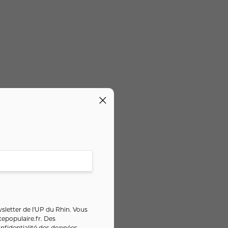
sletter de l'UP du Rhin. Vous
epopulaire.fr
. Des
nfidentialité des données
.