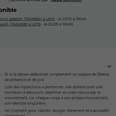
onible
cours adapté) (11MA856) à UP19
- le 21/09 à 19h00
dapté) (11MA858) à UP19
- le 25/09 à 19h00
Et si la danse redevenait simplement un espace de liberté,
de présence et de joie.
Loin des injonctions à performer, ces ateliers sont une
invitation à découvrir, exprimer sa vraie nature par le
mouvement, car chaque corps a son propre mouvement,
son identité singulière.
Un moment pour ralentir, bouger librement et s'accueillir
pleinement.