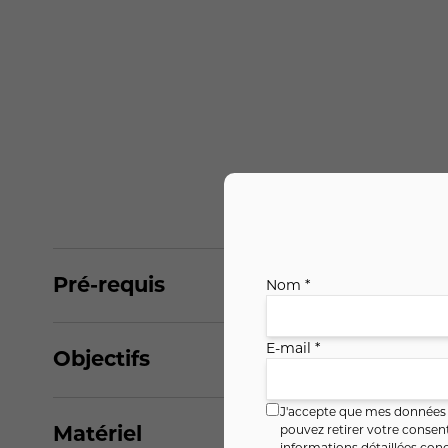
Pré-requis
Nom *
E-mail *
Objectifs
J'accepte que mes données i
Matériel
pouvez retirer votre conse
informations détaillées conc