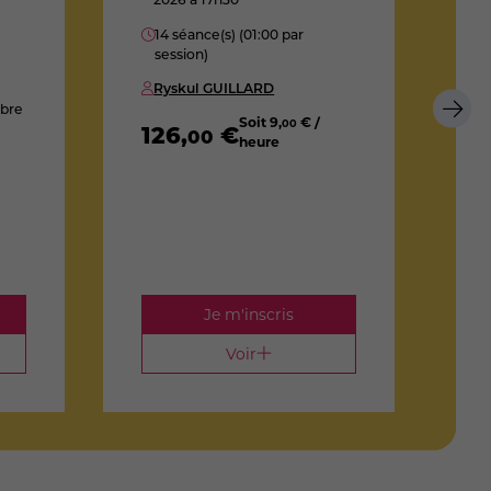
D
14 séance(s) (01:00 par
session)
1
Ryskul GUILLARD
mbre
Soit
9
,
€ /
00
126
,
€
00
heure
1
Je m'inscris
Voir