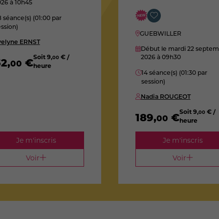
026
à 10h45
 séance(s) (01:00 par
ssion)
GUEBWILLER
velyne ERNST
Début le mardi 22 septe
Soit
9
,
€ /
2026
à 09h30
00
52
,
€
00
heure
14 séance(s) (01:30 par
session)
Nadia ROUGEOT
Soit
9
,
€ /
00
189
,
€
00
heure
Je m'inscris
Je m'inscris
Voir
Voir