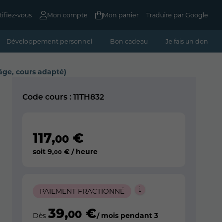
tifiez-vous
Mon compte
Mon panier
Traduire par Google
Développement personnel
Bon cadeau
Je fais un don
âge, cours adapté)
Code cours : 11TH832
117
,
€
00
soit
9
,
€ / heure
00
PAIEMENT FRACTIONNÉ
39
,
€
00
Dès
/ mois pendant 3