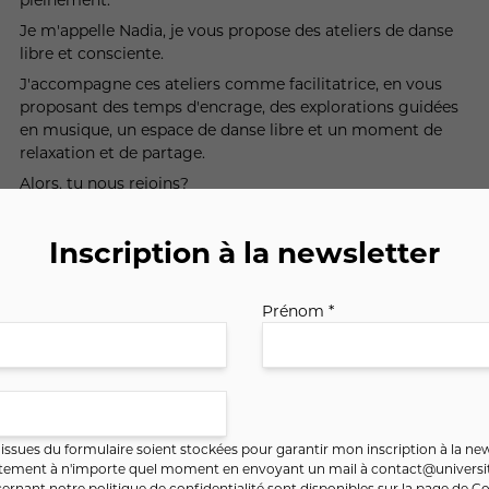
Je m'appelle Nadia, je vous propose des ateliers de danse
libre et consciente.
J'accompagne ces ateliers comme facilitatrice, en vous
proposant des temps d'encrage, des explorations guidées
en musique, un espace de danse libre et un moment de
relaxation et de partage.
Alors, tu nous rejoins?
Philosophie: bienveillance, joie, partage, non jugement,
accueil, respect.
Inscription à la newsletter
Prénom *
ssues du formulaire soient stockées pour garantir mon inscription à la new
ntement à n'importe quel moment en envoyant un mail à
contact@universit
ernant notre politique de confidentialité sont disponibles sur la page de
Co