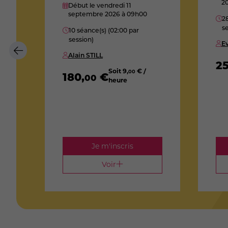
2
Début le vendredi 11
septembre 2026
à 09h00
28
e
se
10 séance(s) (02:00 par
session)
E
on)
Alain STILL
2
Soit
9
,
€ /
00
180
,
€
00
heure
ure
Je m'inscris
Voir