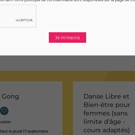
i Gong
Danse Libre et
Bien-être pour
femmes (sans
limite d'âge -
nster
cours adaptés)
but le jeudi 17 septembre