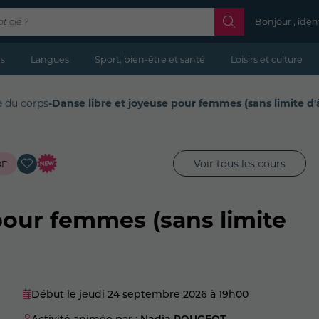
Bonjour , iden
s
Langues
Sport, bien-être et santé
Loisirs et culture
e du corps
-
Danse libre et joyeuse pour femmes (sans limite d'
Voir tous les cours
DF
pour femmes (sans limite
Début le jeudi 24 septembre 2026
à 19h00
Activité animée par :
Nadia ROUGEOT