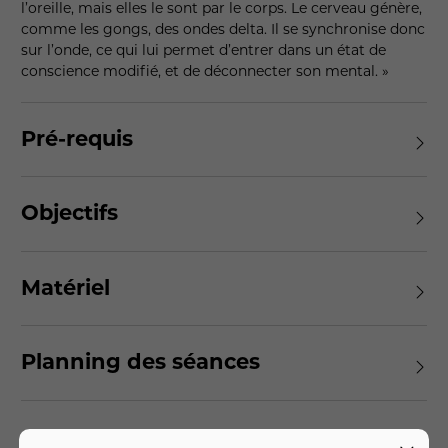
l’oreille, mais elles le sont par le corps. Le cerveau génère,
comme les gongs, des ondes delta. Il se synchronise donc
sur l’onde, ce qui lui permet d’entrer dans un état de
conscience modifié, et de déconnecter son mental. »
Pré-requis
Objectifs
Matériel
Planning des séances