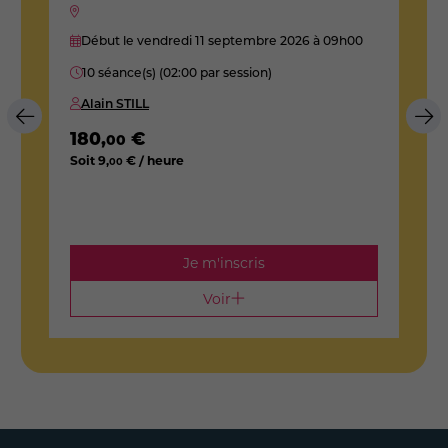
Début le vendredi 11 septembre 2026
à 09h00
10 séance(s) (02:00 par session)
Alain STILL
180
,
€
00
2
Soit
9
,
€ / heure
00
S
Je m'inscris
Voir