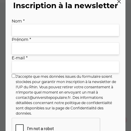
Inscription à la newsletter
Nom *
Code cours : 11GU833
Prénom *
126
,
€
00
soit
9
,
€ / heure
00
E-mail *
J'accepte que mes données issues du formulaire soient
PAIEMENT FRACTIONNÉ
stockées pour garantir mon inscription à la newsletter de
l'UP du Rhin. Vous pouvez retirer votre consentement à
42
,
€
00
Dès
/ mois pendant 3 mois
n'importe quel moment en envoyant un mail à
contact@universitepopulaire.fr
. Des informations
Montant total :
126
,
€
00
détaillées concernant notre politique de confidentialité
sont disponibles sur la page de
Confidentialité des
données
.
Je m'inscris en un seul clic