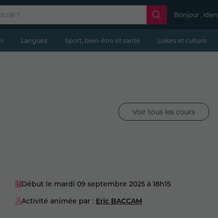
Bonjour , iden
s
Langues
Sport, bien-être et santé
Loisirs et culture
Voir tous les cours
Début le mardi 09 septembre 2025
à 18h15
Activité animée par :
Eric BACCAM