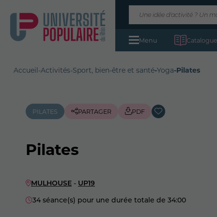
Menu
Catalogue
Accueil
-
Activités
-
Sport, bien-être et santé
-
Yoga
-
Pilates
PILATES
PARTAGER
PDF
Pilates
MULHOUSE
-
UP19
34 séance(s) pour une durée totale de 34:00