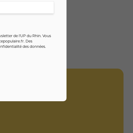
sletter de l'UP du Rhin. Vous
epopulaire.fr
. Des
nfidentialité des données
.