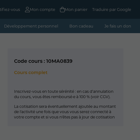
tifiez-vous
Mon compte
Mon panier
Traduire par Google
Développement personnel
Bon cadeau
Je fais un don
Code cours : 10MA0839
Cours complet
Inscrivez-vous en toute sérénité : en cas d’annulation
du cours, vous êtes remboursé·e à 100 % (
voir CGV
).
La cotisation sera éventuellement ajoutée au montant
de l'activité une fois que vous vous serez connecté à
votre compte et si vous n'êtes pas à jour de cotisation