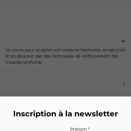
Un cours pour sculpter son corps en harmonie, en sécurité
et en douceur, par des techniques de renforcement des
muscles profonds.
Inscription à la newsletter
Prénom *