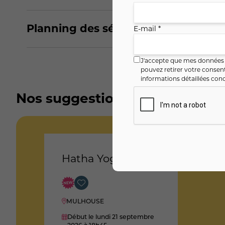
Planning des séances
E-mail *
J'accepte que mes données i
pouvez retirer votre conse
informations détaillées conc
Nos suggestions
Hatha Yoga
MULHOUSE
Début le lundi 21 septembre