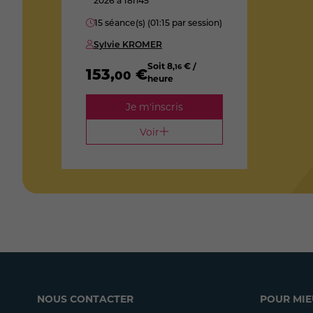
2026
à 18h45
15 séance(s) (01:15 par session)
Sylvie KROMER
Soit
8
,
€ /
16
153
,
€
00
heure
Je m'inscris
Voir
NOUS CONTACTER
POUR MIE