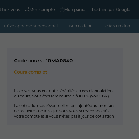
tifiez-vous
Mon compte
Mon panier
Traduire par Google
Développement personnel
Bon cadeau
Je fais un don
Code cours : 10MA0840
Cours complet
Inscrivez-vous en toute sérénité : en cas d’annulation
du cours, vous êtes remboursé·e à 100 % (
voir CGV
).
La cotisation sera éventuellement ajoutée au montant
de l'activité une fois que vous vous serez connecté à
votre compte et si vous n'êtes pas à jour de cotisation