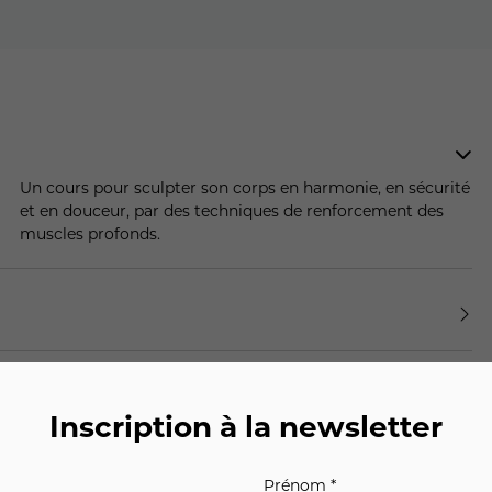
Un cours pour sculpter son corps en harmonie, en sécurité
et en douceur, par des techniques de renforcement des
muscles profonds.
Inscription à la newsletter
Prénom *