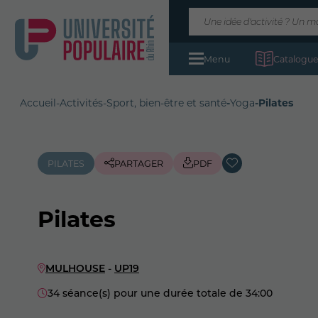
Menu
Catalogue
Accueil
-
Activités
-
Sport, bien-être et santé
-
Yoga
-
Pilates
PILATES
PARTAGER
PDF
Pilates
MULHOUSE
-
UP19
34 séance(s) pour une durée totale de 34:00