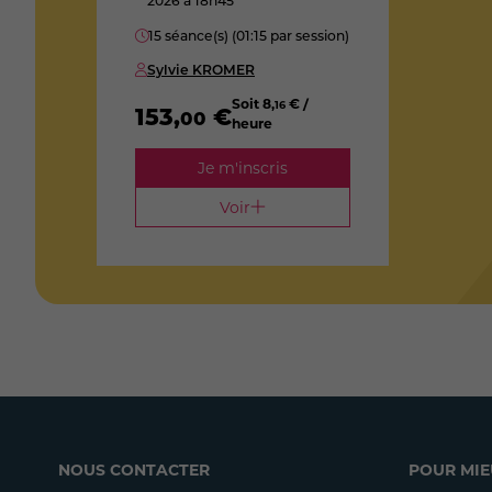
2026
à 18h45
15 séance(s) (01:15 par session)
Sylvie KROMER
Soit
8
,
€ /
16
153
,
€
00
heure
Je m'inscris
Voir
NOUS CONTACTER
POUR MIE