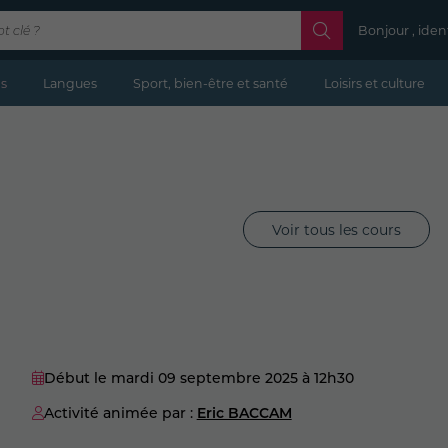
Bonjour , iden
s
Langues
Sport, bien-être et santé
Loisirs et culture
Voir tous les cours
Début le mardi 09 septembre 2025
à 12h30
Activité animée par :
Eric BACCAM