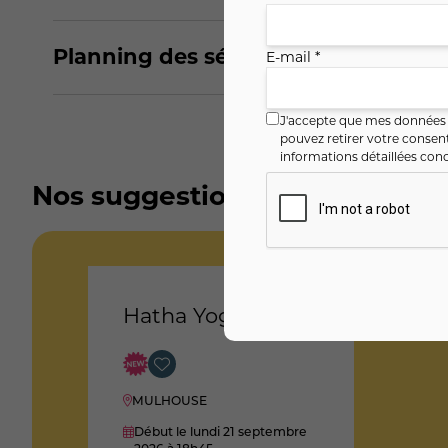
Planning des séances
E-mail *
J'accepte que mes données i
pouvez retirer votre conse
informations détaillées conc
Nos suggestions
Hatha Yoga
MULHOUSE
Début le lundi 21 septembre