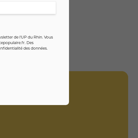
sletter de l'UP du Rhin. Vous
epopulaire.fr
. Des
nfidentialité des données
.