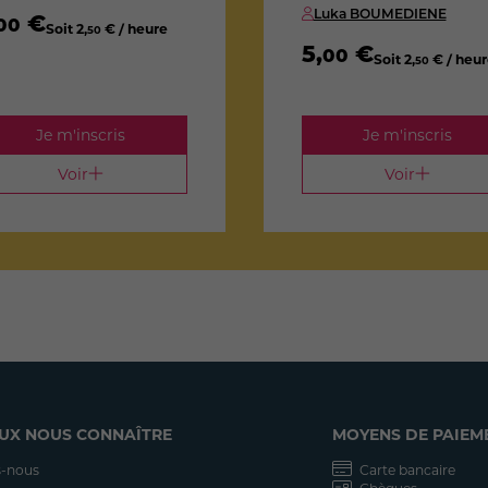
Luka BOUMEDIENE
€
00
Soit
2
,
€ / heure
50
5
,
€
00
Soit
2
,
€ / heur
50
Je m'inscris
Je m'inscris
Voir
Voir
UX NOUS CONNAÎTRE
MOYENS DE PAIEM
-nous
Carte bancaire