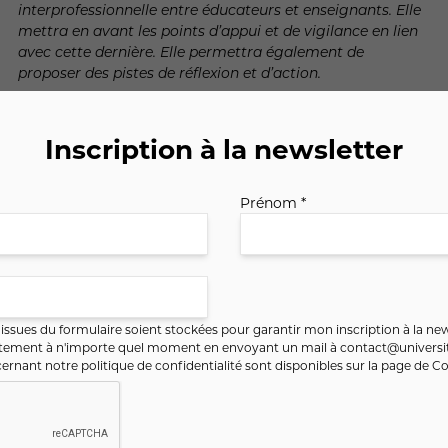
interprofessionnelle entre éducateurs et enseignants. Elle
mettra en avant les points d’appui et de vigilance en lien
avec cette dernière. Elle permettra également de
proposer des pistes de réflexion et d’action.
Conférence présentée par :
Nathalie Gavens
, maîtresse de conférences HDR en
Inscription à la newsletter
psychologie de l'éducation à l'Université de Haute-Alsace
Frithmann Héléna
, docteure en Sciences de l'Education et
de la Formation
Prénom *
ssues du formulaire soient stockées pour garantir mon inscription à la new
ntement à n'importe quel moment en envoyant un mail à
contact@universit
ernant notre politique de confidentialité sont disponibles sur la page de
Co