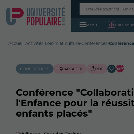
Menu
Catalogue
Accueil
-
Activités
-
Loisirs et culture
-
Conférences
-
Conférence 
CONFÉRENCES
PARTAGER
PDF
Conférence "Collaborati
l'Enfance pour la réussit
enfants placés"
Mulhouse - Cour des Chaînes