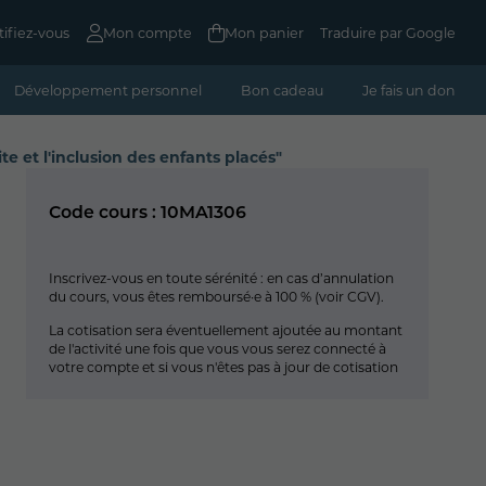
tifiez-vous
Mon compte
Mon panier
Traduire par Google
Développement personnel
Bon cadeau
Je fais un don
te et l'inclusion des enfants placés"
Code cours : 10MA1306
Inscrivez-vous en toute sérénité : en cas d’annulation
du cours, vous êtes remboursé·e à 100 % (
voir CGV
).
La cotisation sera éventuellement ajoutée au montant
de l'activité une fois que vous vous serez connecté à
votre compte et si vous n'êtes pas à jour de cotisation