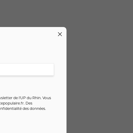
sletter de l'UP du Rhin. Vous
epopulaire.fr
. Des
nfidentialité des données
.