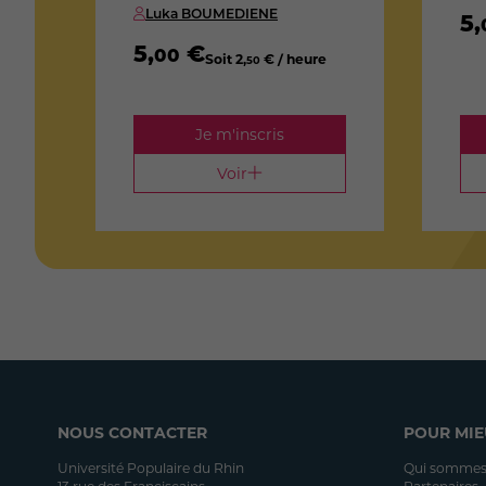
Luka BOUMEDIENE
5
,
5
,
€
00
Soit
2
,
€ / heure
50
Je m'inscris
Voir
NOUS CONTACTER
POUR MIE
Université Populaire du Rhin
Qui sommes