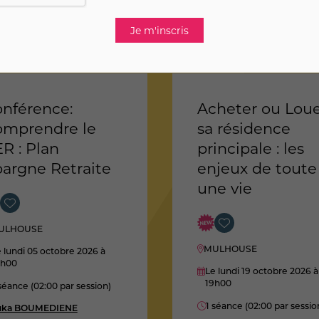
nférence:
Acheter ou Lou
omprendre le
sa résidence
R : Plan
principale : les
argne Retraite
enjeux de toute
une vie
ULHOUSE
MULHOUSE
 lundi 05 octobre 2026
à
9h00
Le lundi 19 octobre 2026
à
19h00
séance (02:00 par session)
1 séance (02:00 par sessio
uka BOUMEDIENE