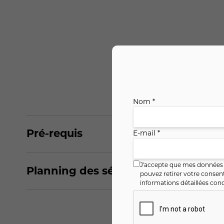
Nom *
Pré-requis
E-mail *
J'accepte que mes données i
Planning des séances
pouvez retirer votre conse
informations détaillées conc