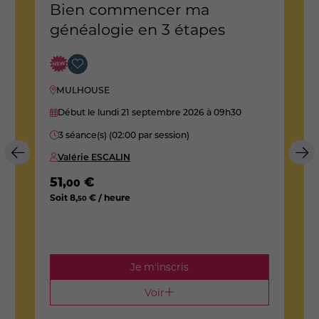
Bien commencer ma
généalogie en 3 étapes
g
MULHOUSE
Début le lundi 21 septembre 2026
à 09h30
3 séance(s) (02:00 par session)
Valérie ESCALIN
51
,
€
5
00
Soit
8
,
€ / heure
S
50
Je m'inscris
Voir