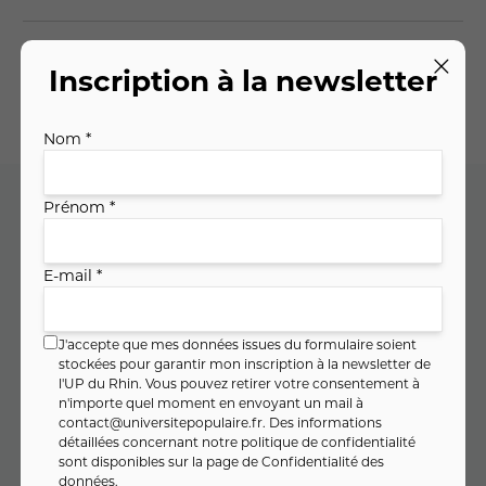
Planning des séances
Inscription à la newsletter
Nom *
Prénom *
Code cours : 11MA1303
E-mail *
0
,
€
00
J'accepte que mes données issues du formulaire soient
soit
0
,
€ / heure
00
stockées pour garantir mon inscription à la newsletter de
l'UP du Rhin. Vous pouvez retirer votre consentement à
n'importe quel moment en envoyant un mail à
contact@universitepopulaire.fr
. Des informations
détaillées concernant notre politique de confidentialité
PAIEMENT FRACTIONNÉ
sont disponibles sur la page de
Confidentialité des
données
.