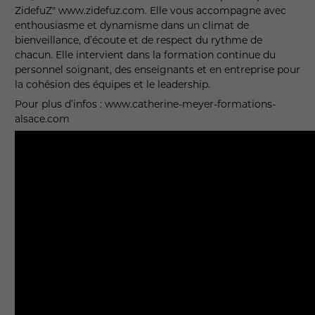
ZidefuZ" www.zidefuz.com. Elle vous accompagne avec
enthousiasme et dynamisme dans un climat de
bienveillance, d’écoute et de respect du rythme de
chacun. Elle intervient dans la formation continue du
personnel soignant, des enseignants et en entreprise pour
la cohésion des équipes et le leadership.
Pour plus d’infos : www.catherine-meyer-formations-
alsace.com