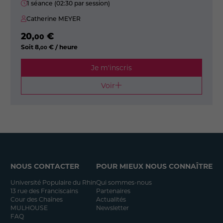
1 séance (02:30 par session)
Catherine MEYER
20
,
€
00
Soit
8
,
€ / heure
00
Je m'inscris
Voir
NOUS CONTACTER
POUR MIEUX NOUS CONNAÎTRE
Université Populaire du Rhin
Qui sommes-nous
13 rue des Franciscains
Partenaires
Cour des Chaînes
Actualités
MULHOUSE
Newsletter
FAQ