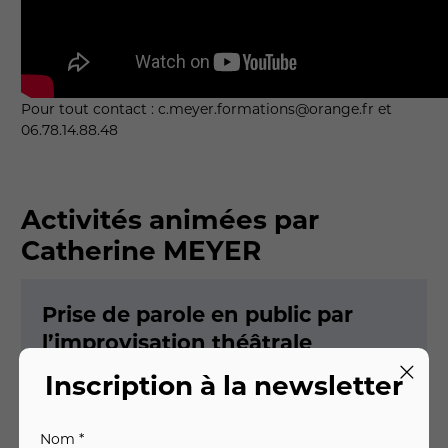
Pour tout contact : c.meyer.formations@orange.fr et
06.78.14.88.48
Activités animées par
Catherine MEYER
Prise de parole en public par
l’improvisation théâtrale
Inscription à la newsletter
MULHOUSE
Nom *