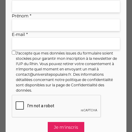
Le lundi 05 octobre 2026
à 09h30
1 séance (02:30 par session)
Prénom *
Catherine MEYER
20
,
€
00
E-mail *
Soit
8
,
€ / heure
00
Je m'inscris
J'accepte que mes données issues du formulaire soient
stockées pour garantir mon inscription à la newsletter de
Voir
l'UP du Rhin. Vous pouvez retirer votre consentement à
n'importe quel moment en envoyant un mail à
contact@universitepopulaire.fr
. Des informations
détaillées concernant notre politique de confidentialité
sont disponibles sur la page de
Confidentialité des
Avec l'impro théâtrale, boostez
données
.
votre confiance !
MULHOUSE
Le vendredi 27 novembre 2026
à 16h00