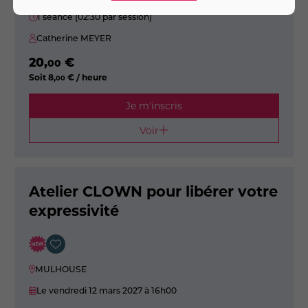
1 séance (02:30 par session)
Catherine MEYER
20
,
€
00
Soit
8
,
€ / heure
00
Je m'inscris
Voir
Atelier CLOWN pour libérer votre
expressivité
MULHOUSE
Le vendredi 12 mars 2027
à 16h00