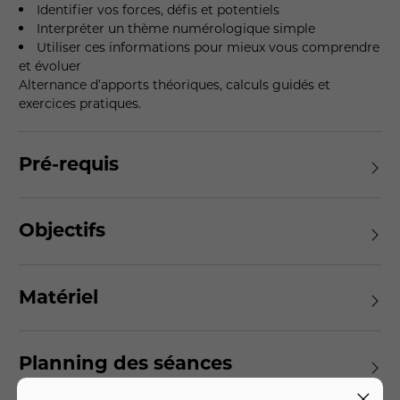
Identifier vos forces, défis et potentiels
Interpréter un thème numérologique simple
Utiliser ces informations pour mieux vous comprendre
et évoluer
Alternance d’apports théoriques, calculs guidés et
exercices pratiques.
Pré-requis
Objectifs
Matériel
Planning des séances