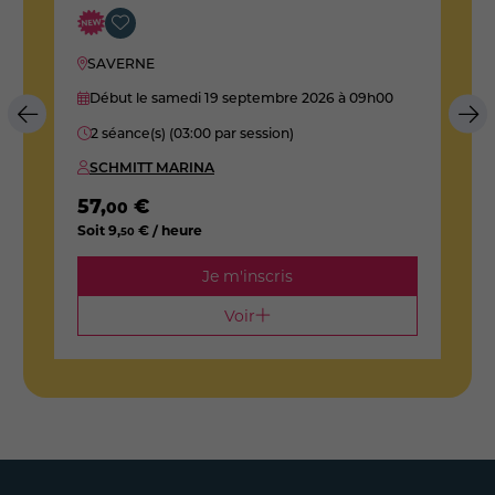
SAVERNE
Début le samedi 19 septembre 2026
à 09h00
2 séance(s) (03:00 par session)
SCHMITT MARINA
57
,
€
5
00
Soit
9
,
€ / heure
S
50
Je m'inscris
Voir