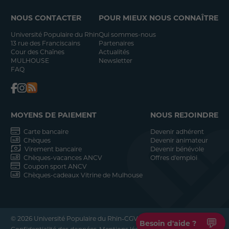
NOUS CONTACTER
POUR MIEUX NOUS CONNAÎTRE
Université Populaire du Rhin
Qui sommes-nous
13 rue des Franciscains
Partenaires
Cour des Chaînes
Actualités
MULHOUSE
Newsletter
FAQ
MOYENS DE PAIEMENT
NOUS REJOINDRE
Carte bancaire
Devenir adhérent
Chèques
Devenir animateur
Virement bancaire
Devenir bénévole
Chèques-vacances ANCV
Offres d'emploi
Coupon sport ANCV
Chèques-cadeaux Vitrine de Mulhouse
-
-
© 2026 Université Populaire du Rhin
CGV
💬
Besoin d'aide ?