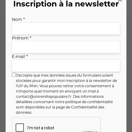
Inscription à la newsletter
Nom *
Code cours : 11SA1552
Prénom *
E-mail *
57
,
€
00
soit
9
,
€ / heure
50
J'accepte que mes données issues du formulaire soient
stockées pour garantir mon inscription à la newsletter de
l'UP du Rhin. Vous pouvez retirer votre consentement à
n'importe quel moment en envoyant un mail à
PAIEMENT FRACTIONNÉ
contact@universitepopulaire.fr
. Des informations
détaillées concernant notre politique de confidentialité
19
,
€
00
Dès
/ mois pendant 3 mois
sont disponibles sur la page de
Confidentialité des
données
.
Montant total :
57
,
€
00