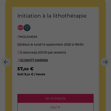
Initiation à la lithothérapie
L
MOLSHEIM
Début le lundi 14 septembre 2026
à 18h30
2 séance(s) (03:00 par session)
SCHMITT MARINA
57
,
€
3
00
Soit
9
,
€ / heure
S
50
Je m'inscris
Voir