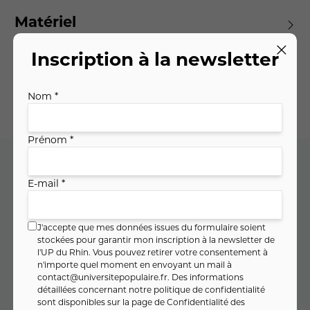
Matériel
Inscription à la newsletter
Planning des séances
Nom *
Prénom *
E-mail *
Code cours : 11SO1551
J'accepte que mes données issues du formulaire soient
86
,
€
stockées pour garantir mon inscription à la newsletter de
00
l'UP du Rhin. Vous pouvez retirer votre consentement à
soit
9
,
€ / heure
56
n'importe quel moment en envoyant un mail à
contact@universitepopulaire.fr
. Des informations
détaillées concernant notre politique de confidentialité
sont disponibles sur la page de
Confidentialité des