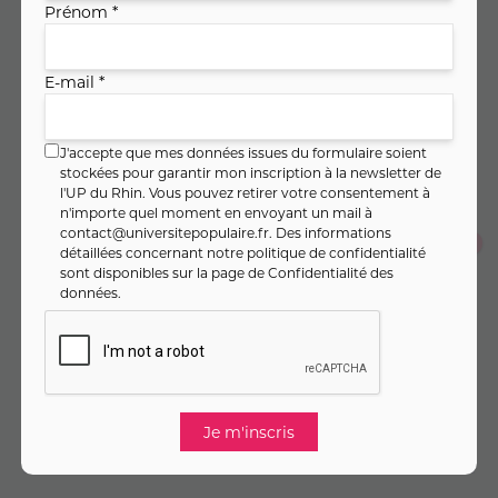
Prénom *
E-mail *
PAIEMENT FRACTIONNÉ
6
,
€
67
Dès
/ mois pendant 3 mois
J'accepte que mes données issues du formulaire soient
Montant total :
20
,
€
00
stockées pour garantir mon inscription à la newsletter de
l'UP du Rhin. Vous pouvez retirer votre consentement à
n'importe quel moment en envoyant un mail à
contact@universitepopulaire.fr
. Des informations
Je m'inscris en un seul clic
détaillées concernant notre politique de confidentialité
sont disponibles sur la page de
Confidentialité des
données
.
Je m'inscris au cours
Inscrivez-vous en toute sérénité : en cas d’annulation du
cours, vous êtes remboursé·e à 100 % (
voir CGV
).
La cotisation sera éventuellement ajoutée au montant de
l'activité une fois que vous vous serez connecté à votre
compte et si vous n'êtes pas à jour de cotisation