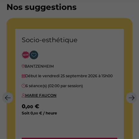
Nos suggestions
Socio-esthétique
D
E
e
BANTZENHEIM
Début le vendredi 25 septembre 2026
à 15h00
6 séance(s) (02:00 par session)
MARIE FAUCON
0
,
€
00
Soit
0
,
€ / heure
00
1
S