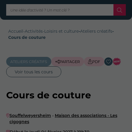
Accueil
-
Activités
-
Loisirs et culture
-
Ateliers créatifs
-
Cours de couture
ATELIERS CRÉATIFS
PARTAGER
PDF
Voir tous les cours
Cours de couture
Souffelweyersheim
-
Maison des associations - Les
cigognes
Début le jeudi 04 février 2027
à 19h30