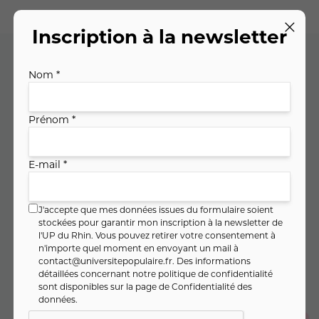
Inscription à la newsletter
Nom *
Code cours : 11SO0938
Prénom *
255
,
€
00
soit
8
,
€ / heure
50
E-mail *
J'accepte que mes données issues du formulaire soient
PAIEMENT FRACTIONNÉ
stockées pour garantir mon inscription à la newsletter de
l'UP du Rhin. Vous pouvez retirer votre consentement à
85
,
€
00
n'importe quel moment en envoyant un mail à
Dès
/ mois pendant 3 mois
contact@universitepopulaire.fr
. Des informations
Montant total :
255
,
€
00
détaillées concernant notre politique de confidentialité
sont disponibles sur la page de
Confidentialité des
données
.
Je m'inscris en un seul clic