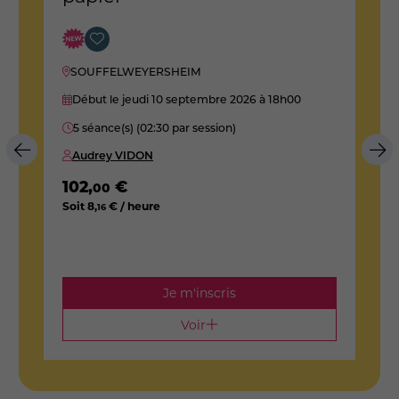
SOUFFELWEYERSHEIM
Début le jeudi 10 septembre 2026
à 18h00
5 séance(s) (02:30 par session)
Audrey VIDON
102
,
€
2
00
Soit
8
,
€ / heure
S
16
Je m'inscris
Voir