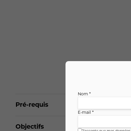
Nom *
Pré-requis
E-mail *
Objectifs
J'accepte que mes données i