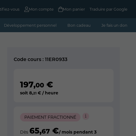
tifiez-vous
Mon compte
Mon panier
Traduire par Google
Développement personnel
Bon cadeau
Je fais un don
Code cours : 11ER0933
197
,
€
00
soit
8
,
€ / heure
21
PAIEMENT FRACTIONNÉ
65
,
€
67
Dès
/ mois pendant 3