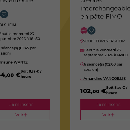
us entoure
créoles
interchangeabl
en pâte FIMO
OLSHEIM
but le mercredi 23
eptembre 2026
à 18h30
SOUFFELWEYERSHEIM
 séance(s) (01:45 par
Début le vendredi 25
ssion)
septembre 2026
à 14h00
hristine WANTZ
6 séance(s) (02:00 par
session)
Soit
8
,
€ /
38
64
,
€
00
heure
Amandine VANCOILLIE
Soit
8
,
€ /
50
102
,
€
00
heure
Je m'inscris
Je m'inscris
Voir
Voir