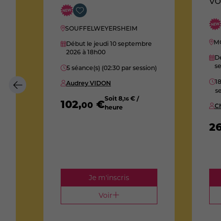
re
vo
SOUFFELWEYERSHEIM
M
Début le jeudi 10 septembre
2026
à 18h00
Dé
s
5 séance(s) (02:30 par session)
)
18
Audrey VIDON
se
Soit
8
,
€ /
16
102
,
€
00
C
heure
re
2
Je m'inscris
Voir