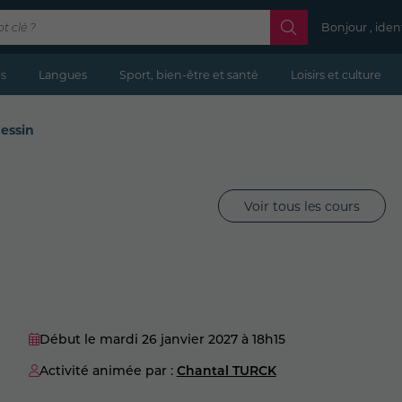
Bonjour , iden
s
Langues
Sport, bien-être et santé
Loisirs et culture
dessin
Voir tous les cours
Début le mardi 26 janvier 2027
à 18h15
Activité animée par :
Chantal TURCK