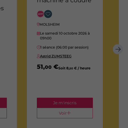
machine à coudre
c
es
i
e
MOLSHEIM
Le samedi 10 octobre 2026
à
09h00
S
1 séance (06:00 par session)
D
Astrid ZUMSTEEG
51
,
€
00
Soit
8
,
€ / heure
50
1
Je m'inscris
Voir