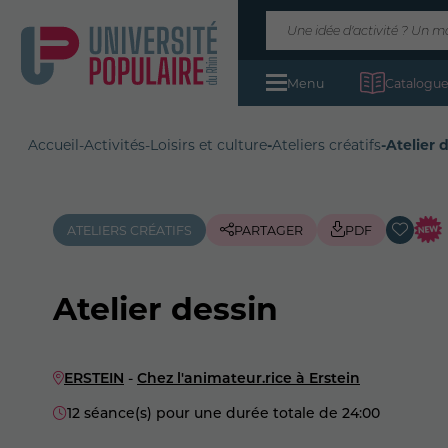
Menu
Catalogue
Accueil
-
Activités
-
Loisirs et culture
-
Ateliers créatifs
-
Atelier 
ATELIERS CRÉATIFS
PARTAGER
PDF
Atelier dessin
ERSTEIN
-
Chez l'animateur.rice à Erstein
12 séance(s) pour une durée totale de 24:00