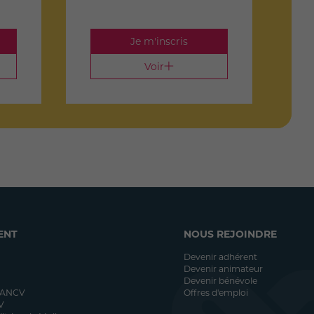
Je m'inscris
Voir
ENT
NOUS REJOINDRE
Devenir adhérent
Devenir animateur
Devenir bénévole
 ANCV
Offres d'emploi
V