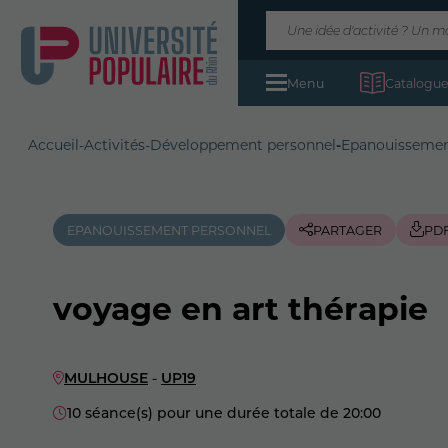
Menu
Catalogue
Accueil
-
Activités
-
Développement personnel
-
Epanouissemen
EPANOUISSEMENT PERSONNEL
PARTAGER
PD
voyage en art thérapie
MULHOUSE
-
UP19
10 séance(s) pour une durée totale de 20:00