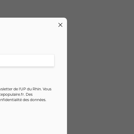
sletter de l'UP du Rhin. Vous
epopulaire.fr
. Des
nfidentialité des données
.