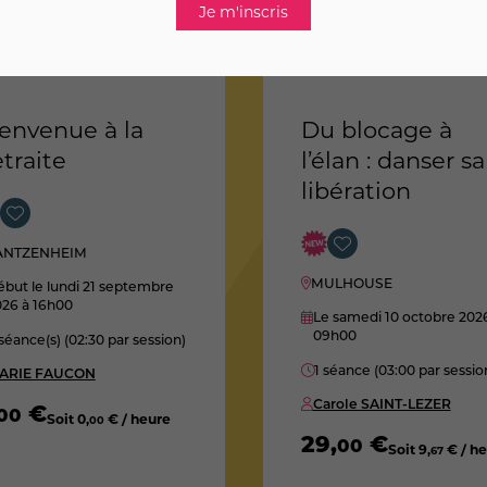
envenue à la
Du blocage à
traite
l’élan : danser sa
libération
ANTZENHEIM
MULHOUSE
but le lundi 21 septembre
026
à 16h00
Le samedi 10 octobre 202
09h00
séance(s) (02:30 par session)
1 séance (03:00 par sessio
ARIE FAUCON
Carole SAINT-LEZER
€
00
Soit
0
,
€ / heure
00
29
,
€
00
Soit
9
,
€ / h
67