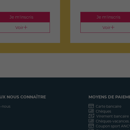
Je m'inscris
Je m'inscris
Voir
Voir
UX NOUS CONNAÎTRE
MOYENS DE PAIEM
-nous
Carte bancaire
Chèques
Virement bancaire
Chèques-vacances
Coupon sport ANC