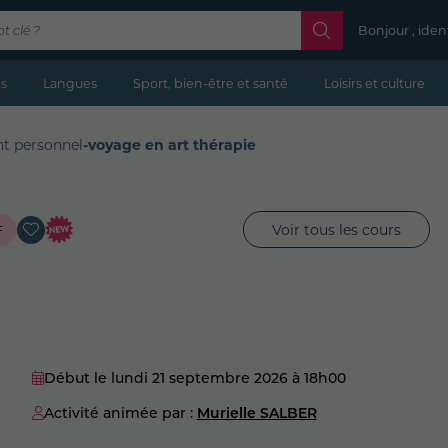
Bonjour , iden
s
Langues
Sport, bien-être et santé
Loisirs et culture
t personnel
-
voyage en art thérapie
Voir tous les cours
F
Début le lundi 21 septembre 2026
à 18h00
Activité animée par :
Murielle SALBER