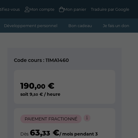
tifiez-vous
Mon compte
Mon panier
Traduire par Google
Développement personnel
Bon cadeau
Je fais un don
Code cours : 11MA1460
190
,
€
00
soit
9
,
€ / heure
50
PAIEMENT FRACTIONNÉ
63
,
€
33
Dès
/ mois pendant 3