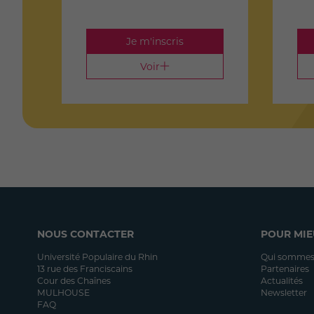
Je m'inscris
Voir
NOUS CONTACTER
POUR MIE
Université Populaire du Rhin
Qui sommes
13 rue des Franciscains
Partenaires
Cour des Chaînes
Actualités
MULHOUSE
Newsletter
FAQ