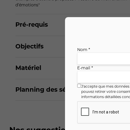
d’émotions"
Pré-requis
Objectifs
Nom *
Matériel
E-mail *
J'accepte que mes données i
Planning des séances
pouvez retirer votre conse
informations détaillées conc
Nos suggestions