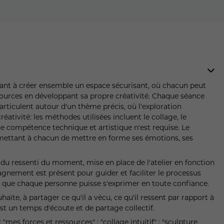
isant à créer ensemble un espace sécurisant, où chacun peut
sources en développant sa propre créativité. Chaque séance
'articulent autour d'un thème précis, où l'exploration
éativité: les méthodes utilisées incluent le collage, le
ne compétence technique et artistique n'est requise. Le
permettant à chacun de mettre en forme ses émotions, ses
 du ressenti du moment, mise en place de l'atelier en fonction
agnement est présent pour guider et faciliter le processus
in que chaque personne puisse s'exprimer en toute confiance.
souhaite, à partager ce qu'il a vécu, ce qu'il ressent par rapport à
st un temps d'écoute et de partage collectif.
mes forces et ressources" ; "collage intuitif" ; "sculpture