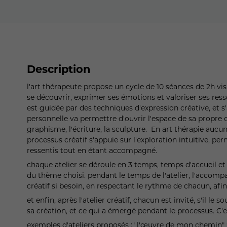
Description
l'art thérapeute propose un cycle de 10 séances de 2h v
se découvrir, exprimer ses émotions et valoriser ses res
est guidée par des techniques d'expression créative, et s
personnelle va permettre d'ouvrir l'espace de sa propre cr
graphisme, l'écriture, la sculpture. En art thérapie aucu
processus créatif s'appuie sur l'exploration intuitive, 
ressentis tout en étant accompagné.
chaque atelier se déroule en 3 temps, temps d'accueil et
du thème choisi. pendant le temps de l'atelier, l'accomp
créatif si besoin, en respectant le rythme de chacun, af
et enfin, après l'atelier créatif, chacun est invité, s'il le 
sa création, et ce qui a émergé pendant le processus. C'e
exemples d'ateliers proposés :" l'œuvre de mon chemin" ; "