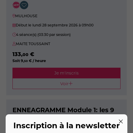
MULHOUSE
Début le lundi 28 septembre 2026
à 09h00
4 séance(s) (03:30 par session)
MAITE TOUSSAINT
133
,
€
00
Soit
9
,
€ / heure
50
Je m'inscris
Voir
ENNEAGRAMME Module 1: les 9
profils de personnalités
Inscription à la newsletter