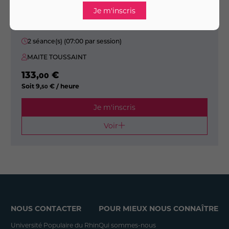
MULHOUSE
Début le samedi 14 novembre 2026
à 09h00
2 séance(s) (07:00 par session)
MAITE TOUSSAINT
133
,
€
00
Soit
9
,
€ / heure
50
Je m'inscris
Voir
NOUS CONTACTER
POUR MIEUX NOUS CONNAÎTRE
Université Populaire du Rhin
Qui sommes-nous