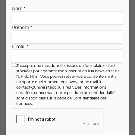
Nom *
SELESTAT
Début le lundi 09 novembre 2026
à 09h00
Prénom *
4 séance(s) (03:30 par session)
MAITE TOUSSAINT
E-mail *
133
,
€
00
Soit
9
,
€ / heure
50
J'accepte que mes données issues du formulaire soient
Je m'inscris
stockées pour garantir mon inscription à la newsletter de
l'UP du Rhin. Vous pouvez retirer votre consentement à
Voir
n'importe quel moment en envoyant un mail à
contact@universitepopulaire.fr
. Des informations
détaillées concernant notre politique de confidentialité
sont disponibles sur la page de
Confidentialité des
données
.
ENNEAGRAMME Module 1: les 9
profils de personnalités