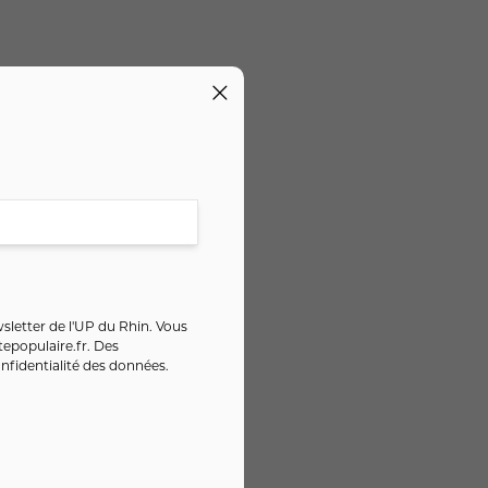
sletter de l'UP du Rhin. Vous
epopulaire.fr
. Des
nfidentialité des données
.