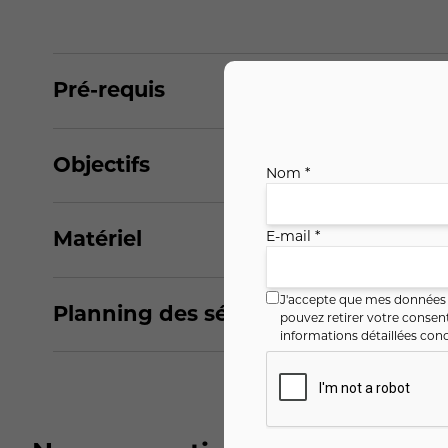
Pré-requis
Objectifs
Nom *
Matériel
E-mail *
J'accepte que mes données i
Planning des séances
pouvez retirer votre conse
informations détaillées conc