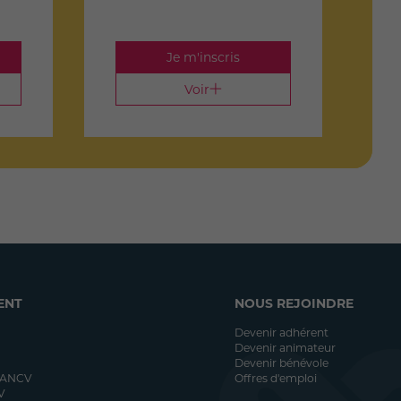
Je m'inscris
Voir
ENT
NOUS REJOINDRE
Devenir adhérent
Devenir animateur
Devenir bénévole
 ANCV
Offres d'emploi
V