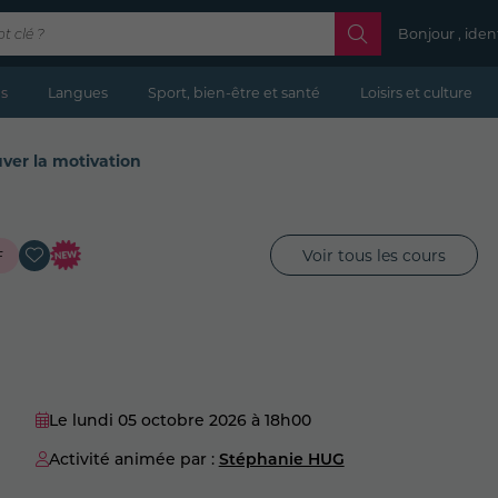
Bonjour , iden
s
Langues
Sport, bien-être et santé
Loisirs et culture
ver la motivation
Voir tous les cours
F
Le lundi 05 octobre 2026
à 18h00
Activité animée par :
Stéphanie HUG