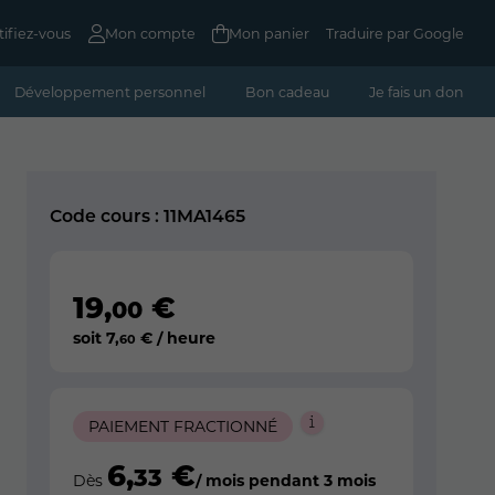
tifiez-vous
Mon compte
Mon panier
Traduire par Google
Développement personnel
Bon cadeau
Je fais un don
Code cours : 11MA1465
19
,
€
00
soit
7
,
€ / heure
60
PAIEMENT FRACTIONNÉ
6
,
€
33
Dès
/ mois pendant 3 mois