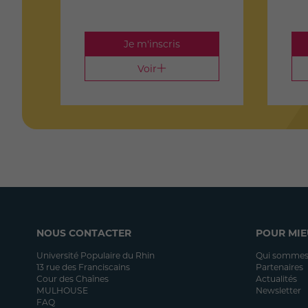
Je m'inscris
Voir
NOUS CONTACTER
POUR MIE
Université Populaire du Rhin
Qui sommes
13 rue des Franciscains
Partenaires
Cour des Chaînes
Actualités
MULHOUSE
Newsletter
FAQ