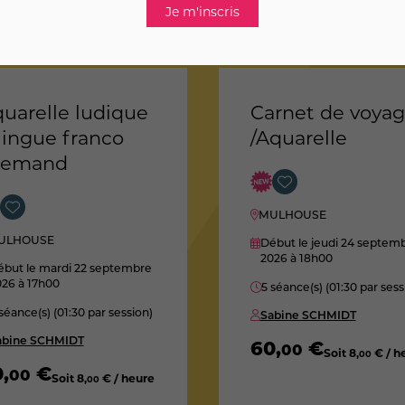
uarelle ludique
Carnet de voya
lingue franco
/Aquarelle
llemand
MULHOUSE
ULHOUSE
Début le jeudi 24 septem
2026
à 18h00
ébut le mardi 22 septembre
026
à 17h00
5 séance(s) (01:30 par sess
séance(s) (01:30 par session)
Sabine SCHMIDT
abine SCHMIDT
60
,
€
00
Soit
8
,
€ / h
00
0
,
€
00
Soit
8
,
€ / heure
00