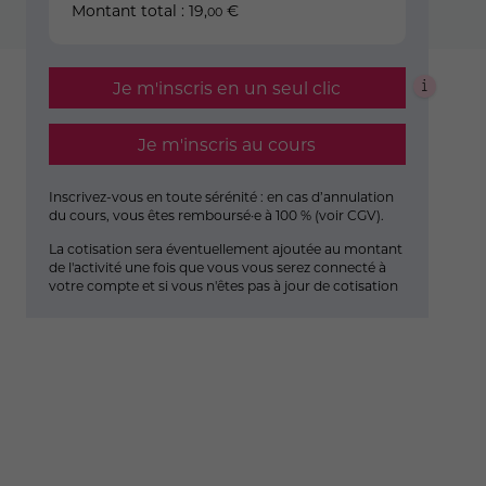
Montant total :
19
,
€
00
Je m'inscris en un seul clic
Je m'inscris au cours
Inscrivez-vous en toute sérénité : en cas d’annulation
du cours, vous êtes remboursé·e à 100 % (
voir CGV
).
La cotisation sera éventuellement ajoutée au montant
de l'activité une fois que vous vous serez connecté à
votre compte et si vous n'êtes pas à jour de cotisation