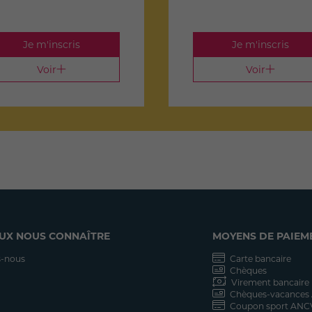
Je m'inscris
Je m'inscris
Voir
Voir
UX NOUS CONNAÎTRE
MOYENS DE PAIEM
-nous
Carte bancaire
Chèques
Virement bancaire
Chèques-vacances
Coupon sport ANC