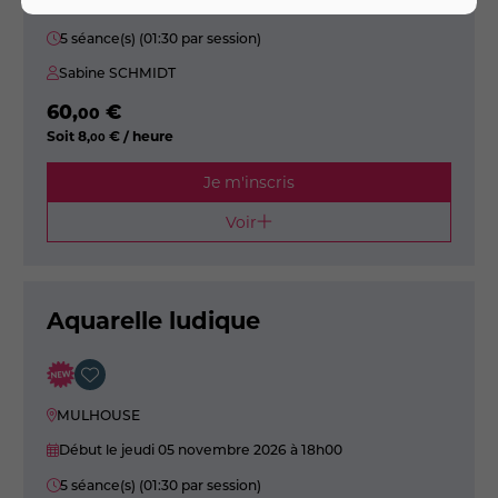
Début le jeudi 24 septembre 2026
à 18h00
5 séance(s) (01:30 par session)
Sabine SCHMIDT
60
,
€
00
Soit
8
,
€ / heure
00
Je m'inscris
Voir
Aquarelle ludique
MULHOUSE
Début le jeudi 05 novembre 2026
à 18h00
5 séance(s) (01:30 par session)