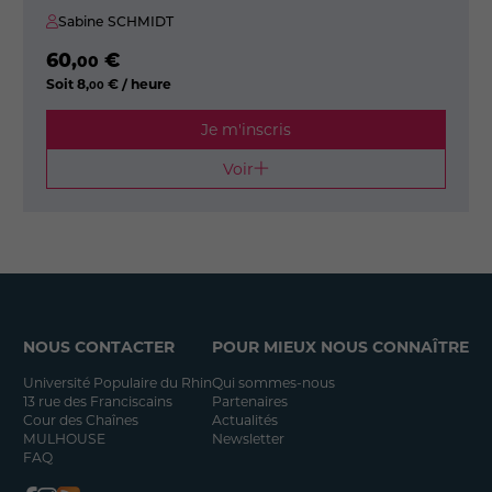
Sabine SCHMIDT
60
,
€
00
Soit
8
,
€ / heure
00
Je m'inscris
Voir
NOUS CONTACTER
POUR MIEUX NOUS CONNAÎTRE
Université Populaire du Rhin
Qui sommes-nous
13 rue des Franciscains
Partenaires
Cour des Chaînes
Actualités
MULHOUSE
Newsletter
FAQ