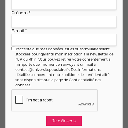
MULHOUSE
Prénom *
Début le mercredi 23 septembre 2026
à 15h00
5 séance(s) (02:00 par session)
E-mail *
Sabine SCHMIDT
85
,
€
00
Soit
8
,
€ / heure
50
J'accepte que mes données issues du formulaire soient
stockées pour garantir mon inscription à la newsletter de
l'UP du Rhin. Vous pouvez retirer votre consentement à
Je m'inscris
n'importe quel moment en envoyant un mail à
contact@universitepopulaire.fr
. Des informations
Voir
détaillées concernant notre politique de confidentialité
sont disponibles sur la page de
Confidentialité des
données
.
Carnet de voyage /Aquarelle
MULHOUSE