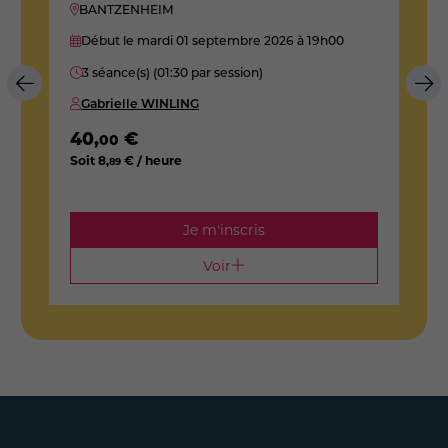
BANTZENHEIM
Début le mardi 01 septembre 2026
à 19h00
3 séance(s) (01:30 par session)
Gabrielle WINLING
40
,
€
00
Soit
8
,
€ / heure
89
1
S
Je m'inscris
Voir