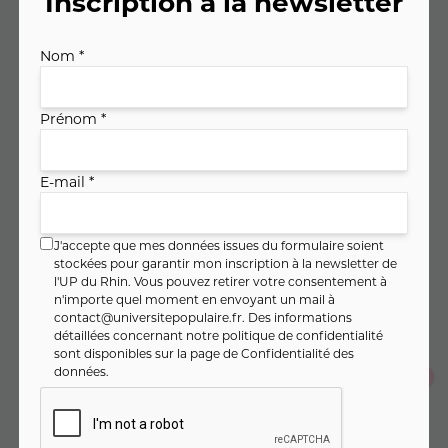
Inscription à la newsletter
Code cours : 11MA836
Nom *
121
,
€
Prénom *
00
soit
8
,
€ / heure
64
E-mail *
PAIEMENT FRACTIONNÉ
J'accepte que mes données issues du formulaire soient
stockées pour garantir mon inscription à la newsletter de
40
,
€
33
l'UP du Rhin. Vous pouvez retirer votre consentement à
Dès
/ mois pendant 3 mois
n'importe quel moment en envoyant un mail à
Montant total :
121
,
€
00
contact@universitepopulaire.fr
. Des informations
détaillées concernant notre politique de confidentialité
sont disponibles sur la page de
Confidentialité des
données
.
Je m'inscris en un seul clic
Je m'inscris au cours