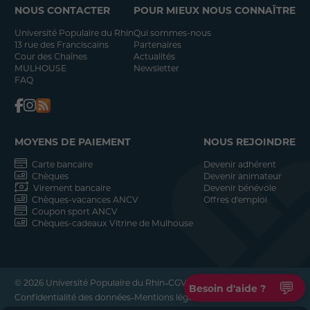
NOUS CONTACTER
POUR MIEUX NOUS CONNAÎTRE
Université Populaire du Rhin
Qui sommes-nous
13 rue des Franciscains
Partenaires
Cour des Chaînes
Actualités
MULHOUSE
Newsletter
FAQ
MOYENS DE PAIEMENT
NOUS REJOINDRE
Carte bancaire
Devenir adhérent
Chèques
Devenir animateur
Virement bancaire
Devenir bénévole
Chèques-vacances ANCV
Offres d'emploi
Coupon sport ANCV
Chèques-cadeaux Vitrine de Mulhouse
-
-
© 2026 Université Populaire du Rhin
CGV
💬
Besoin d'aide ?
-
-
Confidentialité des données
Mentions légales
Réalisation