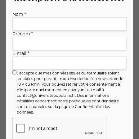
Nom *
MULHOUSE
Début le mercredi 07 octobre 2026
à 18h00
Prénom *
10 séance(s) (02:30 par session)
Lou MERCIER
E-mail *
213
,
€
00
Soit
8
,
€ / heure
52
J'accepte que mes données issues du formulaire soient
Je m'inscris
stockées pour garantir mon inscription à la newsletter de
l'UP du Rhin. Vous pouvez retirer votre consentement à
Voir
n'importe quel moment en envoyant un mail à
contact@universitepopulaire.fr
. Des informations
détaillées concernant notre politique de confidentialité
sont disponibles sur la page de
Confidentialité des
données
.