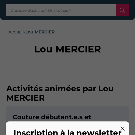
Accueil
-
Lou MERCIER
Lou MERCIER
Activités animées par Lou
MERCIER
Couture débutant.e.s et
intermédiaires
Inscription à la newsletter