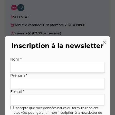
SELESTAT
Début le vendredi 11 septembre 2026
à 19h00
5 séance(s) (02:00 par session)
Claudia URBAN
Inscription à la newsletter
102
,
€
00
Soit
10
,
€ / heure
20
Nom *
Je m'inscris
Prénom *
Voir
E-mail *
Atelier de micro-macramé
J'accepte que mes données issues du formulaire soient
stockées pour garantir mon inscription à la newsletter de