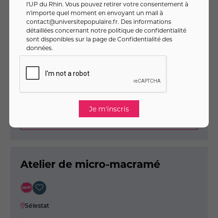
l'UP du Rhin. Vous pouvez retirer votre consentement à
Sélestat
n'importe quel moment en envoyant un mail à
contact@universitepopulaire.fr
. Des informations
Début le samedi 09 janvier 2027
à 14h00
détaillées concernant notre politique de confidentialité
sont disponibles sur la page de
Confidentialité des
5 séance(s) (02:30 par session)
données
.
Claudia URBAN
102
,
€
00
Soit
8
,
€ / heure
16
Je m'inscris
Voir
Atelier de micro-macramé
Sélestat