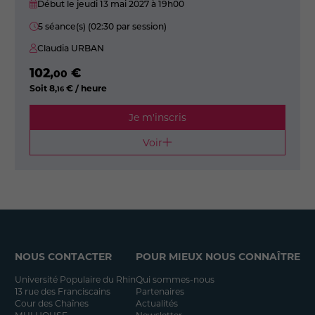
Début le jeudi 13 mai 2027
à 19h00
5 séance(s) (02:30 par session)
Claudia URBAN
102
,
€
00
Soit
8
,
€ / heure
16
Je m'inscris
Voir
NOUS CONTACTER
POUR MIEUX NOUS CONNAÎTRE
Université Populaire du Rhin
Qui sommes-nous
13 rue des Franciscains
Partenaires
Cour des Chaînes
Actualités
MULHOUSE
Newsletter