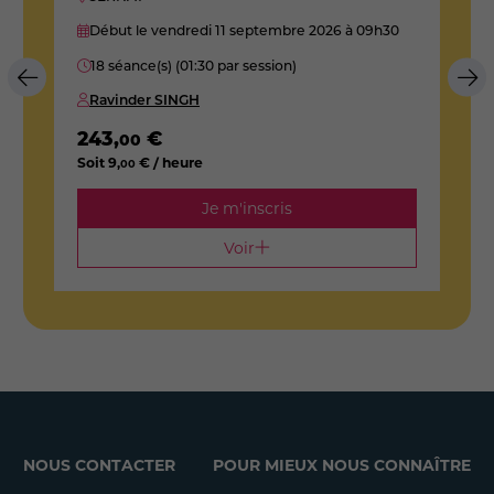
Début le vendredi 11 septembre 2026
à 09h30
18 séance(s) (01:30 par session)
Ravinder SINGH
243
,
€
3
00
Soit
9
,
€ / heure
S
00
Je m'inscris
Voir
NOUS CONTACTER
POUR MIEUX NOUS CONNAÎTRE