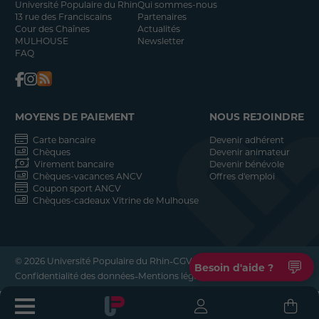
Université Populaire du Rhin
Qui sommes-nous
13 rue des Franciscains
Partenaires
Cour des Chaînes
Actualités
MULHOUSE
Newsletter
FAQ
MOYENS DE PAIEMENT
NOUS REJOINDRE
Carte bancaire
Devenir adhérent
Chèques
Devenir animateur
Virement bancaire
Devenir bénévole
Chèques-vacances ANCV
Offres d'emploi
Coupon sport ANCV
Chèques-cadeaux Vitrine de Mulhouse
-
-
© 2026 Université Populaire du Rhin
CGV
💬
Besoin d'aide ?
-
-
Confidentialité des données
Mentions légales
Réalisation