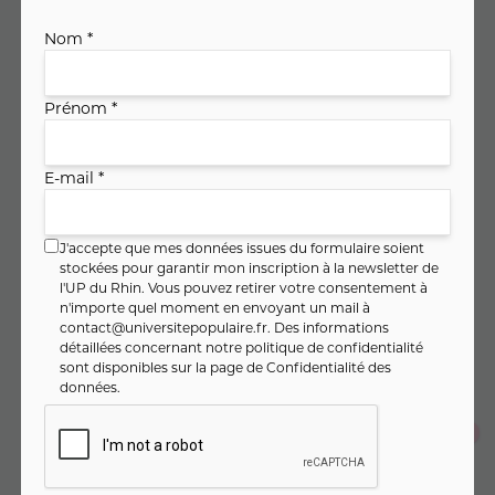
Nom *
Code cours : 11TH663
Prénom *
108
,
€
00
E-mail *
soit
8
,
€ / heure
64
J'accepte que mes données issues du formulaire soient
stockées pour garantir mon inscription à la newsletter de
PAIEMENT FRACTIONNÉ
l'UP du Rhin. Vous pouvez retirer votre consentement à
n'importe quel moment en envoyant un mail à
36
,
€
00
contact@universitepopulaire.fr
. Des informations
Dès
/ mois pendant 3 mois
détaillées concernant notre politique de confidentialité
Montant total :
108
,
€
00
sont disponibles sur la page de
Confidentialité des
données
.
Je m'inscris en un seul clic
Je m'inscris au cours