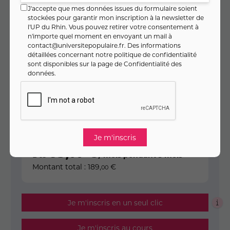
J'accepte que mes données issues du formulaire soient
stockées pour garantir mon inscription à la newsletter de
l'UP du Rhin. Vous pouvez retirer votre consentement à
Code cours : 11SE782
n'importe quel moment en envoyant un mail à
contact@universitepopulaire.fr
. Des informations
détaillées concernant notre politique de confidentialité
sont disponibles sur la page de
Confidentialité des
189
,
€
00
données
.
soit
9
,
€ / heure
00
PAIEMENT FRACTIONNÉ
63
,
€
00
Dès
/ mois pendant 3 mois
Montant total :
189
,
€
00
Je m'inscris en un seul clic
Je m'inscris au cours