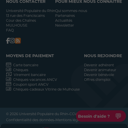
NOUS CONTACTER
POUR MIEUX NOUS CONNAÎTRE
Université Populaire du Rhin
Qui sommes-nous
13 rue des Franciscains
Partenaires
Cour des Chaînes
Actualités
MULHOUSE
Newsletter
FAQ
MOYENS DE PAIEMENT
NOUS REJOINDRE
Carte bancaire
Devenir adhérent
Chèques
Devenir animateur
Virement bancaire
Devenir bénévole
Chèques-vacances ANCV
Offres d'emploi
Coupon sport ANCV
Chèques-cadeaux Vitrine de Mulhouse
-
-
© 2026 Université Populaire du Rhin
CGV
💬
Besoin d'aide ?
-
-
Confidentialité des données
Mentions légales
Réalisation