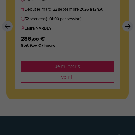
Début le mardi 22 septembre 2026
à 12h30
32 séance(s) (01:00 par session)
Laura NARBEY
288
,
€
2
00
Soit
9
,
€ / heure
S
00
Je m'inscris
Voir