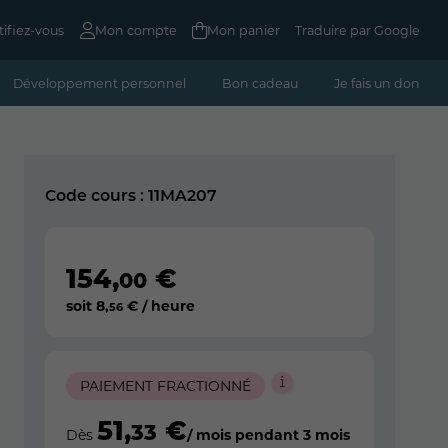
tifiez-vous
Mon compte
Mon panier
Traduire par Google
Développement personnel
Bon cadeau
Je fais un don
Code cours : 11MA207
154
,
€
00
soit
8
,
€ / heure
56
PAIEMENT FRACTIONNÉ
51
,
€
33
Dès
/ mois pendant 3 mois