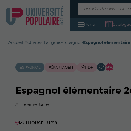
Menu
Catalogue
Accueil
-
Activités
-
Langues
-
Espagnol
-
Espagnol élémentaire
ESPAGNOL
PARTAGER
PDF
Espagnol élémentaire 2
A1 – élémentaire
MULHOUSE
-
UP19