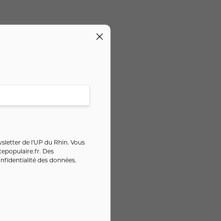
sletter de l'UP du Rhin. Vous
epopulaire.fr
. Des
nfidentialité des données
.