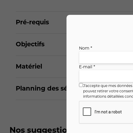
Pré-requis
Objectifs
Nom *
Matériel
E-mail *
J'accepte que mes données i
Planning des séances
pouvez retirer votre conse
informations détaillées conc
Nos suggestions