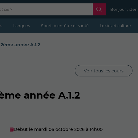
Bonjour , iden
s
Langues
Sport, bien-être et santé
Loisirs et culture
 2ème année A.1.2
Voir tous les cours
ème année A.1.2
Début le mardi 06 octobre 2026
à 14h00