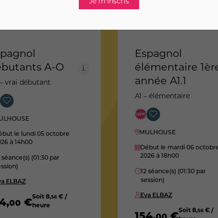
pagnol
Espagnol
butants A-O
élémentaire 1èr
année A1.1
– vrai débutant
A1 – élémentaire
ULHOUSE
MULHOUSE
but le lundi 05 octobre
026
à 14h00
Début le mardi 06 octobr
2026
à 18h00
 séance(s) (01:30 par
ssion)
12 séance(s) (01:30 par
session)
va ELBAZ
Eva ELBAZ
Soit
8
,
€ /
56
54
,
€
00
heure
Soit
8
,
€ /
56
154
,
€
00