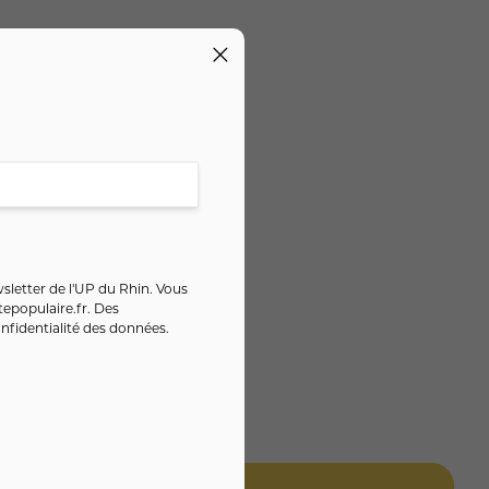
sletter de l'UP du Rhin. Vous
epopulaire.fr
. Des
nfidentialité des données
.