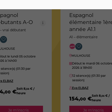
pagnol
Espagnol
butants A-O
élémentaire 1èr
année A1.1
– vrai débutant
A1 – élémentaire
ULHOUSE
MULHOUSE
but le lundi 05 octobre
026
à 14h00
Début le mardi 06 octobr
2026
à 18h00
 séance(s) (01:30 par
ssion)
12 séance(s) (01:30 par
session)
va ELBAZ
Eva ELBAZ
Soit
8
,
€ /
56
54
,
€
00
heure
Soit
8
,
€ /
56
154
,
€
00
heure
Je m'inscris
Je m'inscris