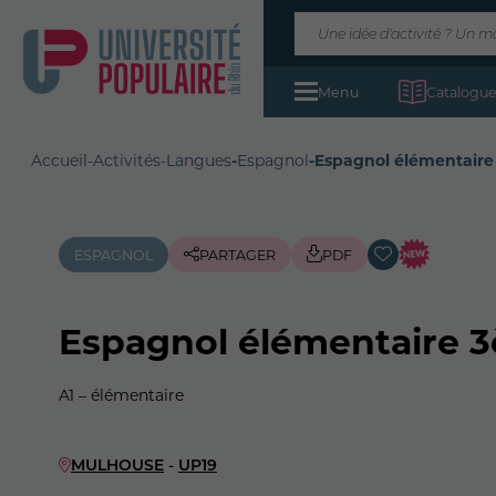
Menu
Catalogue
Accueil
-
Activités
-
Langues
-
Espagnol
-
Espagnol élémentaire
ESPAGNOL
PARTAGER
PDF
Espagnol élémentaire 3
A1 – élémentaire
MULHOUSE
-
UP19