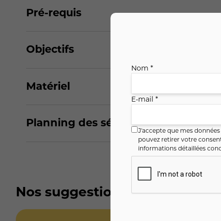
Pré-requis
Objectifs
Nom *
Matériel
E-mail *
Planning des séances
J'accepte que mes données i
pouvez retirer votre conse
informations détaillées conc
Nos suggestions