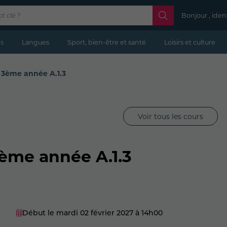
Bonjour , iden
s
Langues
Sport, bien-être et santé
Loisirs et culture
 3ème année A.1.3
Voir tous les cours
ème année A.1.3
Début le mardi 02 février 2027
à 14h00