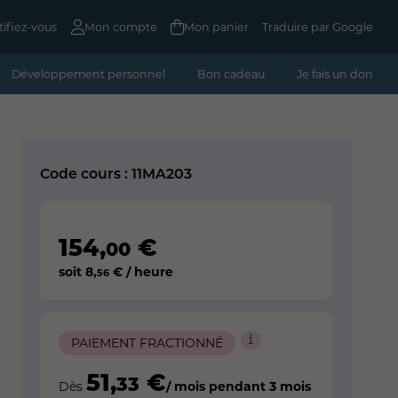
tifiez-vous
Mon compte
Mon panier
Traduire par Google
Développement personnel
Bon cadeau
Je fais un don
Code cours : 11MA203
154
,
€
00
soit
8
,
€ / heure
56
PAIEMENT FRACTIONNÉ
51
,
€
33
Dès
/ mois pendant 3 mois