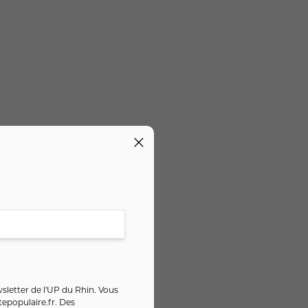
sletter de l'UP du Rhin. Vous
epopulaire.fr
. Des