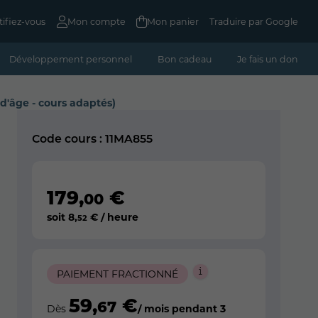
tifiez-vous
Mon compte
Mon panier
Traduire par Google
Développement personnel
Bon cadeau
Je fais un don
d'âge - cours adaptés)
Code cours : 11MA855
179
,
€
00
soit
8
,
€ / heure
52
PAIEMENT FRACTIONNÉ
59
,
€
67
Dès
/ mois pendant 3