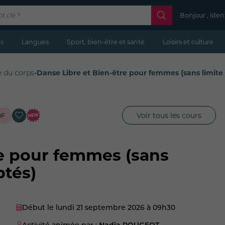
Bonjour , iden
s
Langues
Sport, bien-être et santé
Loisirs et culture
e du corps
-
Danse Libre et Bien-être pour femmes (sans limite 
Voir tous les cours
DF
re pour femmes (sans
ptés)
Début le lundi 21 septembre 2026
à 09h30
Activité animée par :
Nadia ROUGEOT