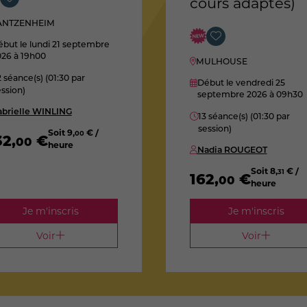
cours adaptés)
ANTZENHEIM
but le lundi 21 septembre
026
à 19h00
MULHOUSE
 séance(s) (01:30 par
Début le vendredi 25
ssion)
septembre 2026
à 09h30
abrielle WINLING
13 séance(s) (01:30 par
session)
Soit
9
,
€ /
00
32
,
€
00
heure
Nadia ROUGEOT
Soit
8
,
€ /
31
162
,
€
00
heure
Je m'inscris
Je m'inscris
Voir
Voir