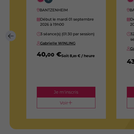
BANTZENHEIM
B
bre
Début le mardi 01 septembre
Dé
2026
à 19h00
2
3 séance(s) (01:30 par session)
32
se
Gabrielle WINLING
G
40
,
€
00
Soit
8
,
€ / heure
89
4
ure
Je m'inscris
Voir