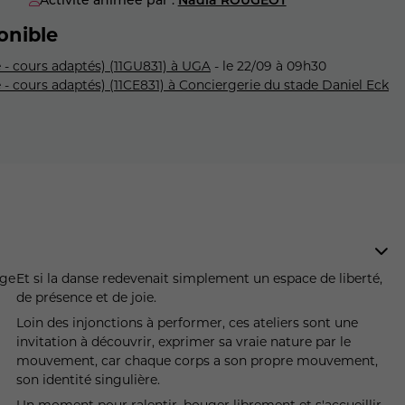
onible
 - cours adaptés) (11GU831) à UGA
- le 22/09 à 09h30
- cours adaptés) (11CE831) à Conciergerie du stade Daniel Eck
Et si la danse redevenait simplement un espace de liberté,
de présence et de joie.
Loin des injonctions à performer, ces ateliers sont une
invitation à découvrir, exprimer sa vraie nature par le
mouvement, car chaque corps a son propre mouvement,
son identité singulière.
Un moment pour ralentir, bouger librement et s'accueillir