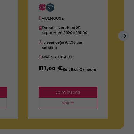
MULHOUSE
D
Début le vendredi 25
septembre 2026
à 19h00
2
13 séance(s) (01:00 par
session)
Nadia ROUGEOT
3
111
,
€
00
Soit
8
,
€ / heure
54
Je m'inscris
Voir