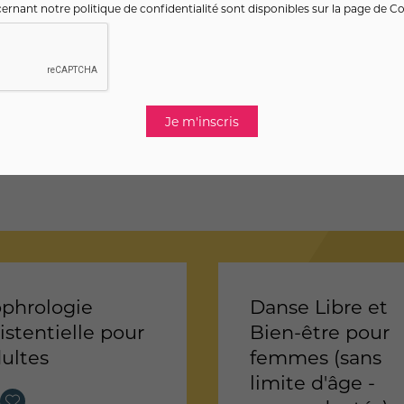
ernant notre politique de confidentialité sont disponibles sur la page de
Co
phrologie
Danse Libre et
istentielle pour
Bien-être pour
ultes
femmes (sans
limite d'âge -