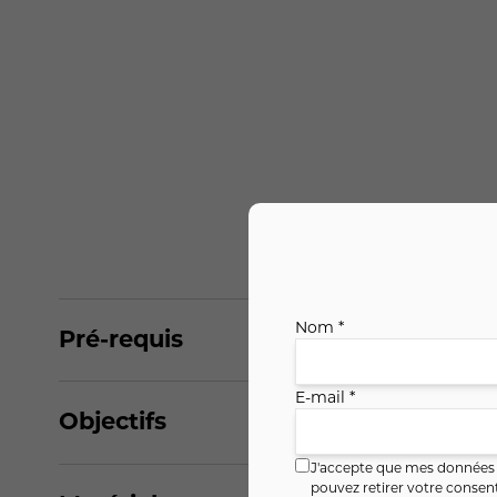
Nom *
Pré-requis
E-mail *
Objectifs
J'accepte que mes données i
pouvez retirer votre conse