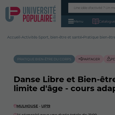
Menu
Catalogue
Accueil
-
Activités
-
Sport, bien-être et santé
-
Pratique bien-êtr
PRATIQUE BIEN-ÊTRE DU CORPS
PARTAGER
P
Danse Libre et Bien-êt
limite d'âge - cours ada
MULHOUSE
-
UP19
14 séance(s) pour une durée totale de 21:00