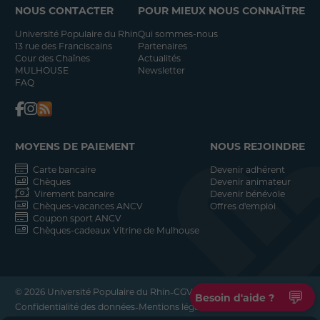
NOUS CONTACTER
POUR MIEUX NOUS CONNAÎTRE
Université Populaire du Rhin
Qui sommes-nous
13 rue des Franciscains
Partenaires
Cour des Chaînes
Actualités
MULHOUSE
Newsletter
FAQ
MOYENS DE PAIEMENT
NOUS REJOINDRE
Carte bancaire
Devenir adhérent
Chèques
Devenir animateur
Virement bancaire
Devenir bénévole
Chèques-vacances ANCV
Offres d'emploi
Coupon sport ANCV
Chèques-cadeaux Vitrine de Mulhouse
-
-
© 2026 Université Populaire du Rhin
CGV
💬
Besoin d'aide ?
-
-
Confidentialité des données
Mentions légales
Réalisation