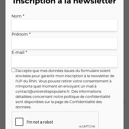
Inscription à la newsletter
Code cours : 11MA325
Nom *
288
,
€
00
Prénom *
soit
8
,
€ / heure
00
E-mail *
PAIEMENT FRACTIONNÉ
J'accepte que mes données issues du formulaire soient
96
,
€
00
Dès
/ mois pendant 3 mois
stockées pour garantir mon inscription à la newsletter de
l'UP du Rhin. Vous pouvez retirer votre consentement à
Montant total :
288
,
€
00
n'importe quel moment en envoyant un mail à
contact@universitepopulaire.fr
. Des informations
détaillées concernant notre politique de confidentialité
sont disponibles sur la page de
Confidentialité des
Je m'inscris en un seul clic
données
.
Je m'inscris au cours