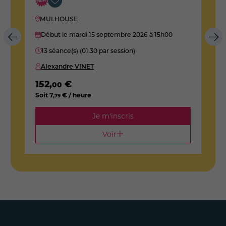
MULHOUSE
Début le mardi 15 septembre 2026
à 15h00
13 séance(s) (01:30 par session)
Alexandre VINET
152
,
€
1
00
Soit
7
,
€ / heure
S
79
Je m'inscris
Voir