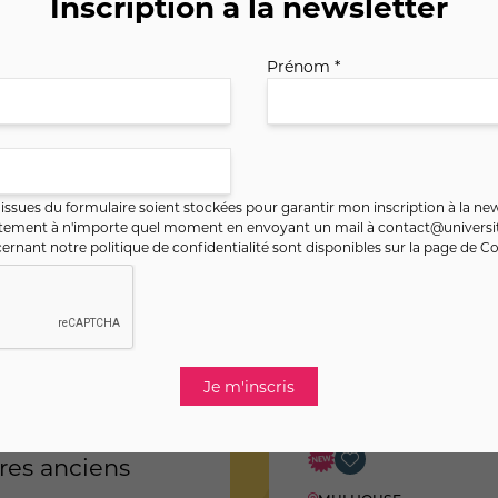
Inscription à la newsletter
Prénom *
ssues du formulaire soient stockées pour garantir mon inscription à la new
ntement à n'importe quel moment en envoyant un mail à
contact@universit
ernant notre politique de confidentialité sont disponibles sur la page de
Co
couverte de la
Carnet de voya
liure ou de la
/Aquarelle
stauration de
vres anciens