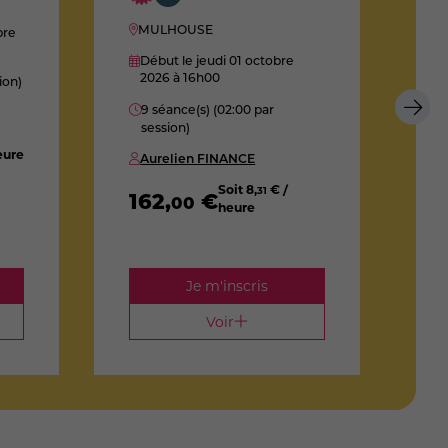
MULHOUSE
bre
Début le jeudi 01 octobre
2026
à 16h00
ion)
D
9 séance(s) (02:00 par
session)
1
eure
Aurelien FINANCE
Soit
8
,
€ /
31
162
,
€
00
heure
2
Je m'inscris
Voir