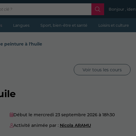
Bonjour , iden
s
Langues
Sport, bien-être et santé
Loisirs et culture
de peinture à l'huile
Voir tous les cours
uile
Début le mercredi 23 septembre 2026
à 18h30
Activité animée par :
Nicola ARAMU