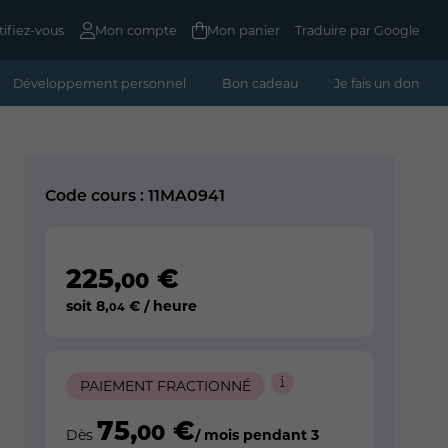
tifiez-vous
Mon compte
Mon panier
Traduire par Google
Développement personnel
Bon cadeau
Je fais un don
Code cours : 11MA0941
225
,
€
00
soit
8
,
€ / heure
04
PAIEMENT FRACTIONNÉ
75
,
€
00
Dès
/ mois pendant 3