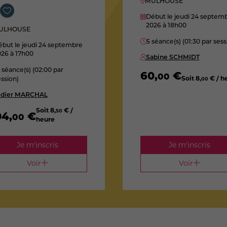
MULHOUSE
Début le jeudi 24 septem
2026
à 18h00
ULHOUSE
5 séance(s) (01:30 par sess
but le jeudi 24 septembre
026
à 17h00
Sabine SCHMIDT
 séance(s) (02:00 par
60
,
€
00
Soit
8
,
€ / h
ssion)
00
idier MARCHAL
Soit
8
,
€ /
50
04
,
€
00
heure
Je m'inscris
Je m'inscris
Voir
Voir