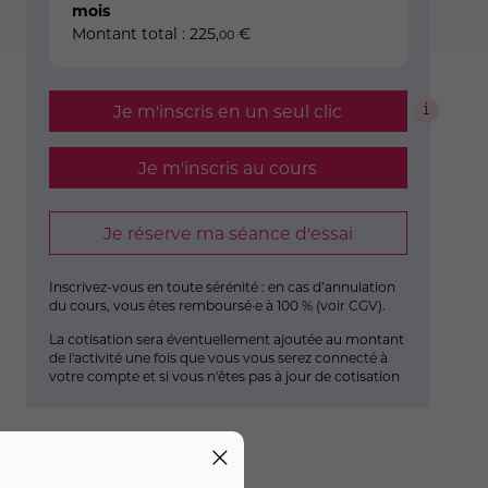
mois
Montant total :
225
,
€
00
Je m'inscris en un seul clic
Je m'inscris au cours
Je réserve ma séance d'essai
Inscrivez-vous en toute sérénité : en cas d’annulation
du cours, vous êtes remboursé·e à 100 % (
voir CGV
).
La cotisation sera éventuellement ajoutée au montant
de l'activité une fois que vous vous serez connecté à
votre compte et si vous n'êtes pas à jour de cotisation