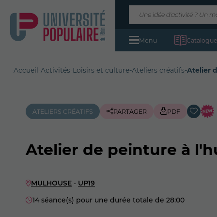
Menu
Catalogue
Accueil
-
Activités
-
Loisirs et culture
-
Ateliers créatifs
-
Atelier 
ATELIERS CRÉATIFS
PARTAGER
PDF
Atelier de peinture à l'h
MULHOUSE
-
UP19
14 séance(s) pour une durée totale de 28:00