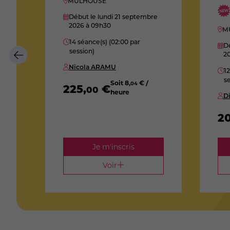
MULHOUSE
27
Début le lundi 21 septembre
2026
à 09h30
M
14 séance(s) (02:00 par
Dé
session)
2
Nicola ARAMU
12
se
Soit
8
,
€ /
04
225
,
€
00
heure
D
2
Je m'inscris
Voir