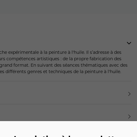
he expérimentale à la peinture à l'huile. Il s’adresse à des
rs compétences artistiques : de la propre fabrication des
et grand format. En suivant des séances thématiques avec des
es différents genres et techniques de la peinture à l'huile.