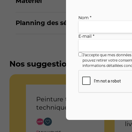
Matériel
Nom *
Planning des séances
E-mail *
J'accepte que mes données i
pouvez retirer votre conse
Nos suggestions
informations détaillées conc
Peinture toutes
Dé
techniques
re
re
li