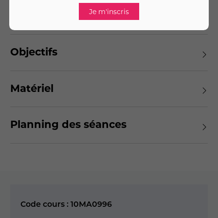
Pré-requis
Objectifs
Matériel
Planning des séances
Code cours : 10MA0996