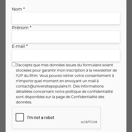
Tarifs réduits
Nom *
Tarif réduit 50%
Prénom *
Étudiants jusqu’à 25 ans (carte d'étudiant requise).
Lycéens (carte de lycéen ou certificat de scolarité
E-mail *
requis).
Demandeurs d’emploi (justificatif en cours de validité
requis).
J'accepte que mes données issues du formulaire soient
stockées pour garantir mon inscription à la newsletter de
Ménages avec quotient familial ≤ 750 € (attestation
l'UP du Rhin. Vous pouvez retirer votre consentement à
CAF de moins de 6 mois requise).
n'importe quel moment en envoyant un mail à
contact@universitepopulaire.fr
. Des informations
Tarif réduit 30%
détaillées concernant notre politique de confidentialité
sont disponibles sur la page de
Confidentialité des
Agents de la HEAR, de la Ville et de l’Eurométropole de
données
.
Strasbourg, de la Ville de Mulhouse ou de la M2A
(justificatif en cours de validité requis).