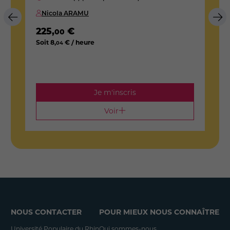
Nicola ARAMU
225
,
€
2
00
Soit
8
,
€ / heure
S
04
Je m'inscris
Voir
NOUS CONTACTER
POUR MIEUX NOUS CONNAÎTRE
Université Populaire du Rhin
Qui sommes-nous