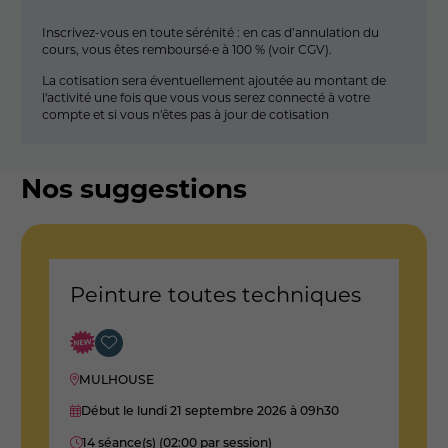
Inscrivez-vous en toute sérénité : en cas d’annulation du
cours, vous êtes remboursé·e à 100 % (
voir CGV
).
La cotisation sera éventuellement ajoutée au montant de
l'activité une fois que vous vous serez connecté à votre
compte et si vous n'êtes pas à jour de cotisation
Nos suggestions
Peinture toutes techniques
A
MULHOUSE
Début le lundi 21 septembre 2026
à 09h30
14 séance(s) (02:00 par session)