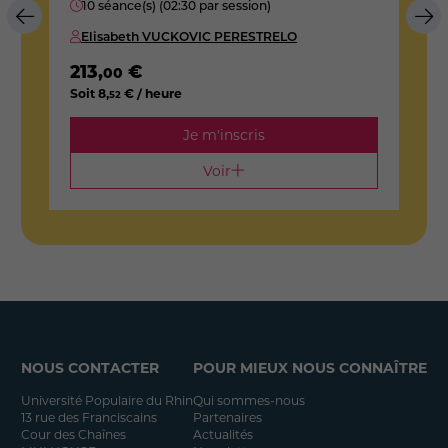
10 séance(s) (02:30 par session)
Elisabeth VUCKOVIC PERESTRELO
213
,
€
2
00
Soit
8
,
€ / heure
S
52
Je m'inscris
Voir
NOUS CONTACTER
POUR MIEUX NOUS CONNAÎTRE
Université Populaire du Rhin
Qui sommes-nous
13 rue des Franciscains
Partenaires
Cour des Chaînes
Actualités