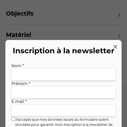
Objectifs
Matériel
Inscription à la newsletter
Planning des séances
Nom *
Prénom *
E-mail *
Code cours : 10CE0931
Plus que 2 places disponibles
J'accepte que mes données issues du formulaire soient
stockées pour garantir mon inscription à la newsletter de
Je réserve ma séance d'essai