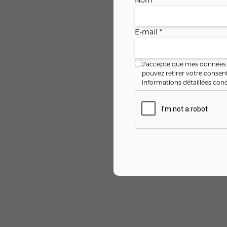
E-mail *
J'accepte que mes données i
pouvez retirer votre conse
informations détaillées conc