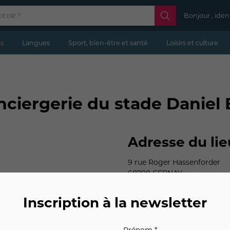
Bonjour , iden
s
Langues
Sport, bien-être et santé
Loisirs et culture
nciergerie du stade Daniel 
Adresse du lie
9 rue Roger Hassenforder
68700 CERNAY
Inscription à la newsletter
Prénom *