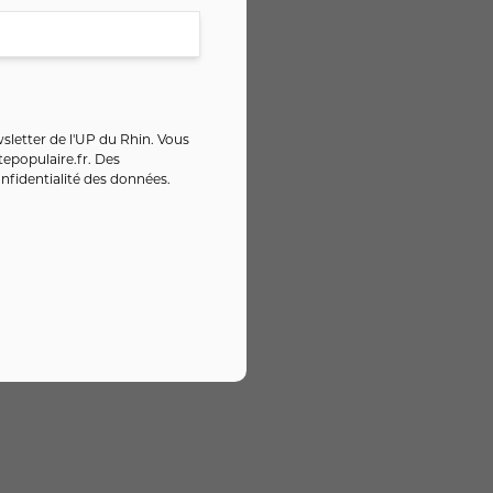
sletter de l'UP du Rhin. Vous
epopulaire.fr
. Des
nfidentialité des données
.