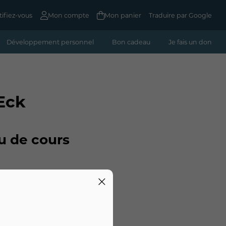
tifiez-vous
Mon compte
Mon panier
Traduire par Google
Développement personnel
Bon cadeau
Je fais un don
Eck
u de cours