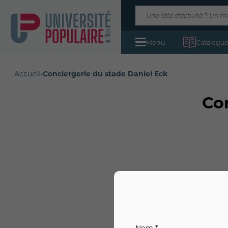
Menu
Catalogue
Accueil
-
Conciergerie du stade Daniel Eck
Co
Nom *