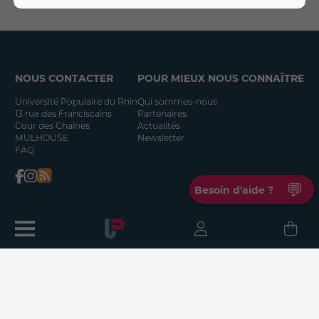
NOUS CONTACTER
POUR MIEUX NOUS CONNAÎTRE
Université Populaire du Rhin
Qui sommes-nous
13 rue des Franciscains
Partenaires
Cour des Chaînes
Actualités
MULHOUSE
Newsletter
FAQ
💬
Besoin d'aide ?
MOYENS DE PAIEMENT
NOUS REJOINDRE
Carte bancaire
Devenir adhérent
Chèques
Devenir animateur
Virement bancaire
Devenir bénévole
Chèques-vacances ANCV
Offres d'emploi
Coupon sport ANCV
Chèques-cadeaux Vitrine de Mulhouse