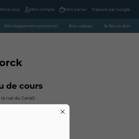
tifiez-vous
Mon compte
Mon panier
Traduire par Google
Développement personnel
Bon cadeau
Je fais un don
torck
u de cours
 la rue du Canal)