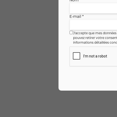
E-mail *
J'accepte que mes données i
pouvez retirer votre conse
informations détaillées conc