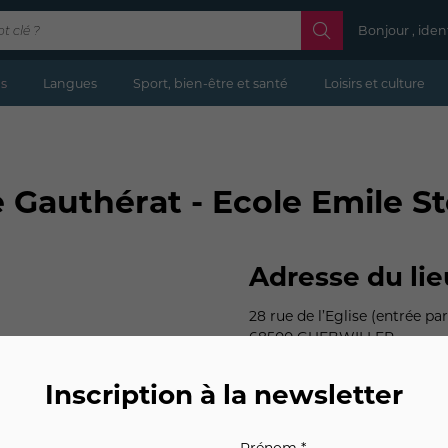
Bonjour , iden
s
Langues
Sport, bien-être et santé
Loisirs et culture
e Gauthérat - Ecole Emile S
Adresse du lie
28 rue de l’Eglise (entrée par
68500 GUEBWILLER
Inscription à la newsletter
Prénom *