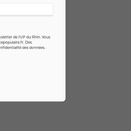
sletter de l'UP du Rhin. Vous
epopulaire.fr
. Des
nfidentialité des données
.