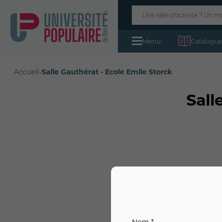
Menu
Catalogue
Accueil
-
Salle Gauthérat - Ecole Emile Storck
Sall
Nom *