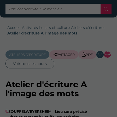
Accueil
-
Activités
-
Loisirs et culture
-
Ateliers d'écriture
-
Atelier d'écriture A l'image des mots
ATELIERS D'ÉCRITURE
PARTAGER
PDF
Voir tous les cours
Atelier d'écriture A
l'image des mots
SOUFFELWEYERSHEIM
-
Lieu sera précisé
ultérieurement à Souffelweyersheim