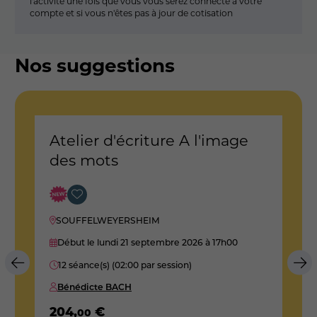
l'activité une fois que vous vous serez connecté à votre
compte et si vous n'êtes pas à jour de cotisation
Nos suggestions
Atelier d'écriture A l'image
A
des mots
d
SOUFFELWEYERSHEIM
Début le lundi 21 septembre 2026
à 17h00
12 séance(s) (02:00 par session)
Bénédicte BACH
204
,
€
2
00