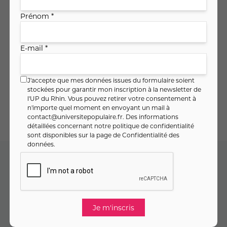
Objectifs
Prénom *
E-mail *
Matériel
J'accepte que mes données issues du formulaire soient
Planning des séances
stockées pour garantir mon inscription à la newsletter de
l'UP du Rhin. Vous pouvez retirer votre consentement à
n'importe quel moment en envoyant un mail à
contact@universitepopulaire.fr
. Des informations
détaillées concernant notre politique de confidentialité
sont disponibles sur la page de
Confidentialité des
données
.
Code cours : 11SO1231
204
,
€
00