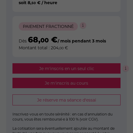
soit
8
,
€ / heure
50
PAIEMENT FRACTIONNÉ
68
,
€
00
Dès
/ mois pendant 3 mois
Montant total :
204
,
€
00
Je m'inscris en un seul clic
Je m'inscris au cours
Je réserve ma séance d'essai
Inscrivez-vous en toute sérénité : en cas d’annulation du
cours, vous êtes remboursé·e à 100 % (
voir CGV
).
La cotisation sera éventuellement ajoutée au montant de