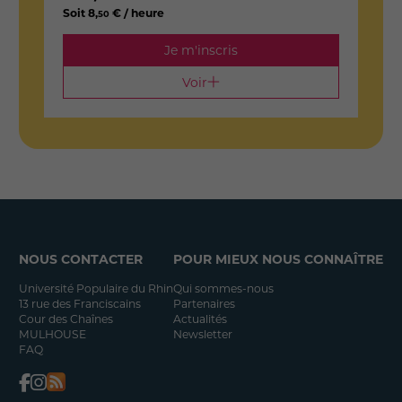
Soit
8
,
€ / heure
S
50
Je m'inscris
Voir
NOUS CONTACTER
POUR MIEUX NOUS CONNAÎTRE
Université Populaire du Rhin
Qui sommes-nous
13 rue des Franciscains
Partenaires
Cour des Chaînes
Actualités
MULHOUSE
Newsletter
FAQ