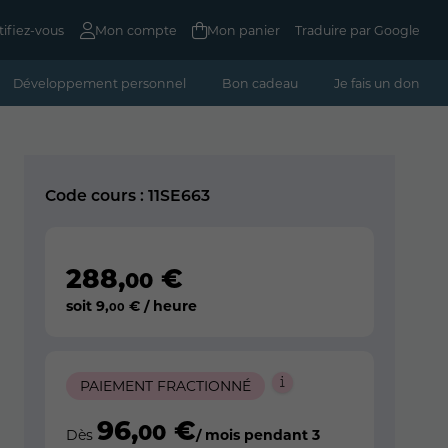
tifiez-vous
Mon compte
Mon panier
Traduire par Google
Développement personnel
Bon cadeau
Je fais un don
Code cours : 11SE663
288
,
€
00
soit
9
,
€ / heure
00
PAIEMENT FRACTIONNÉ
96
,
€
00
Dès
/ mois pendant 3