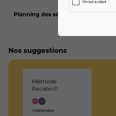
Planning des séances
Nos suggestions
Méthode
Recabic©
EBERSHEIM