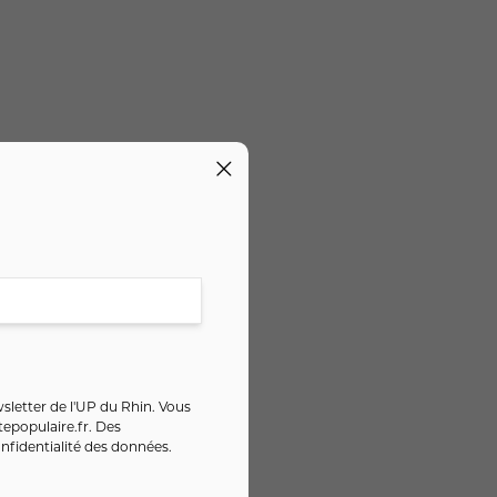
sletter de l'UP du Rhin. Vous
epopulaire.fr
. Des
nfidentialité des données
.