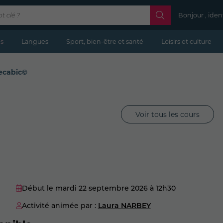
Bonjour , iden
s
Langues
Sport, bien-être et santé
Loisirs et culture
ecabic©
Voir tous les cours
Début le mardi 22 septembre 2026
à 12h30
Activité animée par :
Laura NARBEY