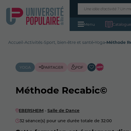
Menu
Catalogue
Accueil
-
Activités
-
Sport, bien-être et santé
-
Yoga
-
Méthode R
YOGA
PARTAGER
PDF
Méthode Recabic©
EBERSHEIM
-
Salle de Dance
32 séance(s) pour une durée totale de 32:00