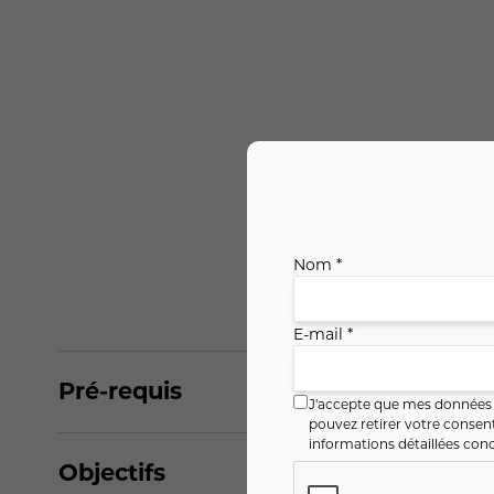
Nom *
E-mail *
Pré-requis
J'accepte que mes données i
pouvez retirer votre conse
informations détaillées conc
Objectifs