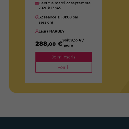
Début le mardi 22 septembre
2026
à 13h45
32 séance(s) (01:00 par
session)
Laura NARBEY
Soit
9
,
€ /
00
288
,
€
00
heure
Je m'inscris
Voir