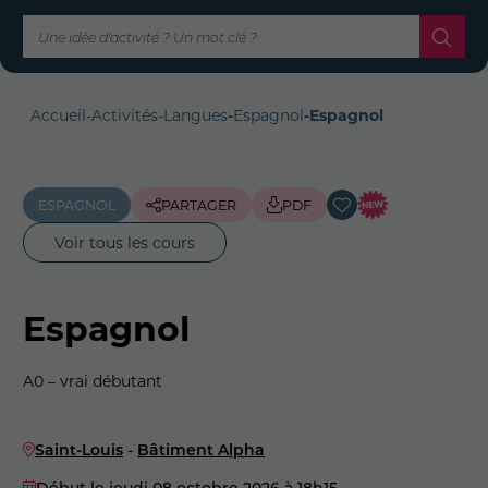
Accueil
-
Activités
-
Langues
-
Espagnol
-
Espagnol
ESPAGNOL
PARTAGER
PDF
Voir tous les cours
Espagnol
A0 – vrai débutant
Saint-Louis
-
Bâtiment Alpha
Début le jeudi 08 octobre 2026
à 18h15