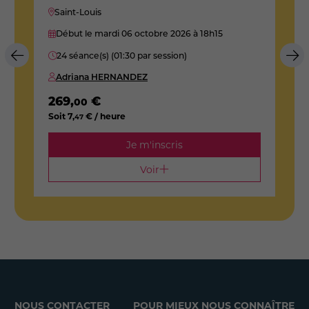
Saint-Louis
Début le mardi 06 octobre 2026
à 18h15
24 séance(s) (01:30 par session)
Adriana HERNANDEZ
269
,
€
2
00
Soit
7
,
€ / heure
S
47
Je m'inscris
Voir
NOUS CONTACTER
POUR MIEUX NOUS CONNAÎTRE