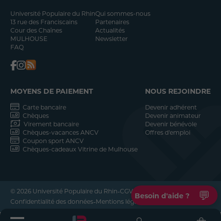
Université Populaire du Rhin
Qui sommes-nous
13 rue des Franciscains
Partenaires
Cour des Chaînes
Actualités
MULHOUSE
Newsletter
FAQ
MOYENS DE PAIEMENT
NOUS REJOINDRE
Carte bancaire
Devenir adhérent
Chèques
Devenir animateur
Virement bancaire
Devenir bénévole
Chèques-vacances ANCV
Offres d'emploi
Coupon sport ANCV
Chèques-cadeaux Vitrine de Mulhouse
-
-
© 2026 Université Populaire du Rhin
CGV
💬
Besoin d'aide ?
-
-
Confidentialité des données
Mentions légales
Réalisation