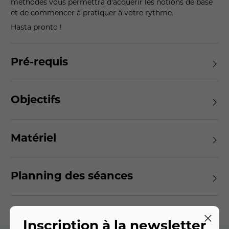
méthodes vous permettra d'acquérir les notions de base
et de commencer à pratiquer à votre rythme.
Hasta pronto !
Pré-requis
Objectifs
Matériel
Planning des séances
Inscription à la newsletter