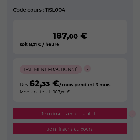
Code cours : 11SL004
187
,
€
00
soit
8
,
€ / heure
31
PAIEMENT FRACTIONNÉ
62
,
€
33
Dès
/ mois pendant 3 mois
Montant total :
187
,
€
00
Je m'inscris en un seul clic
Je m'inscris au cours