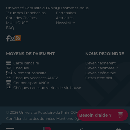
Université Populaire du Rhin
Qui sommes-nous
13 rue des Franciscains
Partenaires
Cour des Chaînes
Actualités
MULHOUSE
Newsletter
FAQ
MOYENS DE PAIEMENT
NOUS REJOINDRE
Carte bancaire
Devenir adhérent
Chèques
Devenir animateur
Virement bancaire
Devenir bénévole
Chèques-vacances ANCV
Offres d'emploi
Coupon sport ANCV
Chèques-cadeaux Vitrine de Mulhouse
-
-
© 2026 Université Populaire du Rhin
CGV
💬
Besoin d'aide ?
-
-
Confidentialité des données
Mentions légales
Réalisation