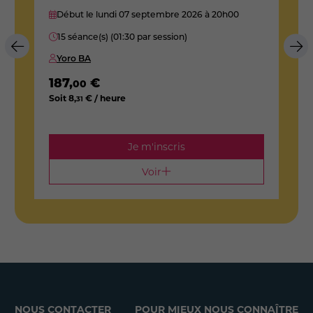
Début le lundi 07 septembre 2026
à 20h00
15 séance(s) (01:30 par session)
Yoro BA
187
,
€
00
Soit
8
,
€ / heure
31
2
S
Je m'inscris
Voir
NOUS CONTACTER
POUR MIEUX NOUS CONNAÎTRE