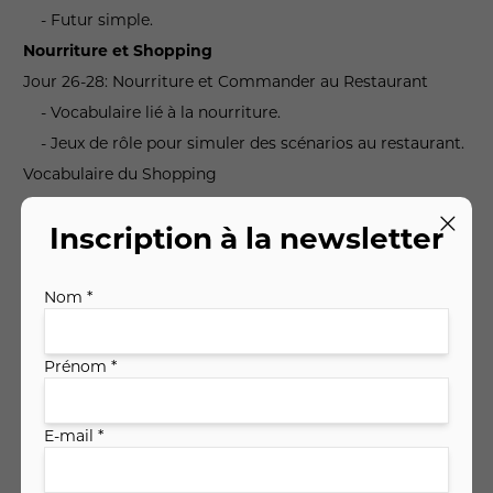
- Futur simple.
Nourriture et Shopping
Jour 26-28: Nourriture et Commander au Restaurant
- Vocabulaire lié à la nourriture.
- Jeux de rôle pour simuler des scénarios au restaurant.
Vocabulaire du Shopping
- Phrases pour faire du shopping et effectuer des
achats.
Inscription à la newsletter
- Jeux de rôle pour simuler des situations de shopping.
Nom *
Technologie et Communication
Vocabulaire Technologique**
Prénom *
- Termes clés liés à la technologie.
- Discussion sur l'impact de la technologie sur la vie
quotidienne.
E-mail *
Communication Écrite