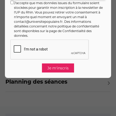
- Rédaction d'e-mails, de messages et de courts
J'accepte que mes données issues du formulaire soient
paragraphes.
stockées pour garantir mon inscription à la newsletter de
l'UP du Rhin. Vous pouvez retirer votre consentement à
n'importe quel moment en envoyant un mail à
contact@universitepopulaire.fr
. Des informations
Pré-requis
détaillées concernant notre politique de confidentialité
sont disponibles sur la page de
Confidentialité des
données
.
Objectifs
Matériel
Planning des séances