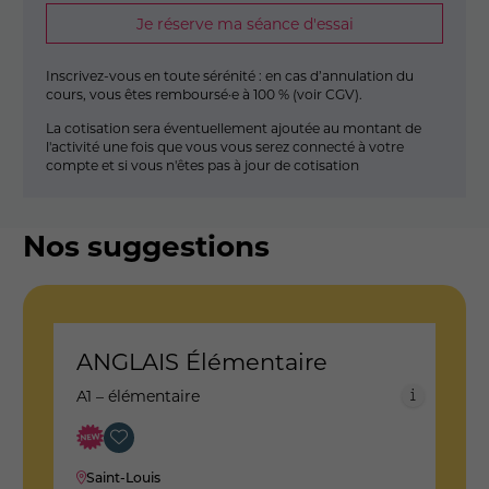
Je réserve ma séance d'essai
Inscrivez-vous en toute sérénité : en cas d’annulation du
cours, vous êtes remboursé·e à 100 % (
voir CGV
).
La cotisation sera éventuellement ajoutée au montant de
l'activité une fois que vous vous serez connecté à votre
compte et si vous n'êtes pas à jour de cotisation
Nos suggestions
ANGLAIS Élémentaire
A
n
A1 – élémentaire
A
Saint-Louis