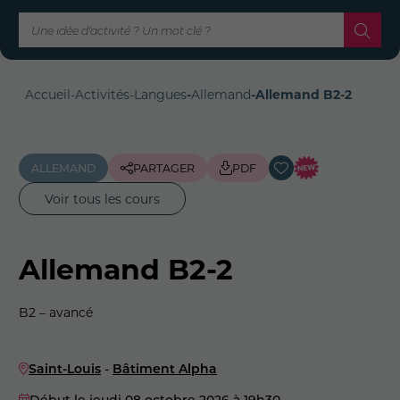
Accueil
-
Activités
-
Langues
-
Allemand
-
Allemand B2-2
ALLEMAND
PARTAGER
PDF
Voir tous les cours
Allemand B2-2
B2 – avancé
Saint-Louis
-
Bâtiment Alpha
Début le jeudi 08 octobre 2026
à 19h30