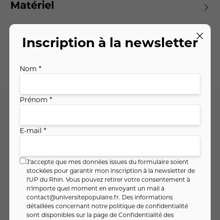
Matériel
Inscription à la newsletter
Planning des séances
Nom *
Prénom *
Code cours : 11SL108
E-mail *
252
,
€
00
J'accepte que mes données issues du formulaire soient
stockées pour garantir mon inscription à la newsletter de
soit
7
,
€ / heure
00
l'UP du Rhin. Vous pouvez retirer votre consentement à
n'importe quel moment en envoyant un mail à
contact@universitepopulaire.fr
. Des informations
détaillées concernant notre politique de confidentialité
sont disponibles sur la page de
PAIEMENT FRACTIONNÉ
Confidentialité des