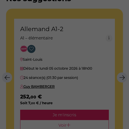
Allemand A1-2
A
A1 – élémentaire
B
Saint-Louis
Début le lundi 05 octobre 2026
à 18h00
24 séance(s) (01:30 par session)
Guy BAMBERGER
252
,
€
2
00
Soit
7
,
€ / heure
S
00
Je m'inscris
Voir