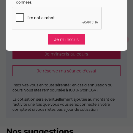
données
.
84
,
€
00
Dès
/ mois pendant 3 mois
Montant total :
252
,
€
00
Je m'inscris en un seul clic
Je m'inscris au cours
Je réserve ma séance d'essai
Inscrivez-vous en toute sérénité : en cas d’annulation du
cours, vous êtes remboursé·e à 100 % (
voir CGV
).
La cotisation sera éventuellement ajoutée au montant de
l'activité une fois que vous vous serez connecté à votre
compte et si vous n'êtes pas à jour de cotisation
Nos suggestions