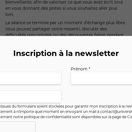
bienveillante, afin de valoriser ce que vous avez écrit tout
en vous donnant des pistes si vous souhaitez aller plus
loin.
La séance se termine par un moment d’échange plus libre.
Vous pouvez partager votre ressenti, discuter des
difficultés rencontrées ou des découvertes faites pendant
l’écriture. C’est aussi un temps pour poser vos questions et
prolonger la réflexion.
Inscription à la newsletter
Sur le long terme :
Participer à plusieurs ateliers d’écriture vous permet
Prénom *
d’entrer dans une véritable dynamique de progression. Là
où une séance unique offre surtout une découverte, la
régularité vous aide à installer une pratique et à dépasser
plus facilement les blocages.
Au fil des ateliers, vous gagnez en confiance. Écrire
ssues du formulaire soient stockées pour garantir mon inscription à la new
devient plus naturel, vous hésitez moins, et vous osez
ntement à n'importe quel moment en envoyant un mail à
contact@universit
davantage explorer des idées originales ou personnelles.
ernant notre politique de confidentialité sont disponibles sur la page de
Co
Cette continuité vous permet aussi de mieux comprendre
votre propre façon d’écrire : ce qui vous inspire, vos
thèmes de prédilection, votre style.