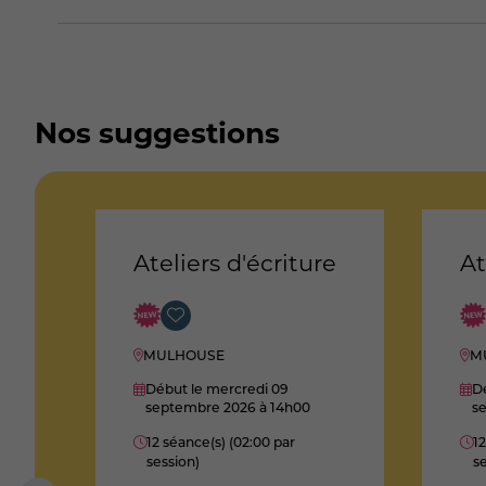
Nos suggestions
Ateliers d'écriture
At
MULHOUSE
M
Début le mercredi 09
Dé
septembre 2026
à 14h00
s
12 séance(s) (02:00 par
12
session)
se