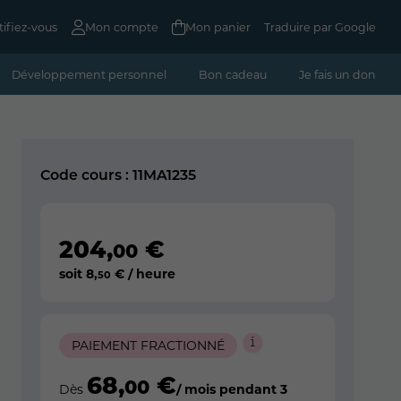
tifiez-vous
Mon compte
Mon panier
Traduire par Google
Développement personnel
Bon cadeau
Je fais un don
Code cours : 11MA1235
204
,
€
00
soit
8
,
€ / heure
50
PAIEMENT FRACTIONNÉ
68
,
€
00
Dès
/ mois pendant 3