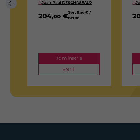
Jean-Paul DESCHASEAUX
J
Soit
8
,
€ /
50
204
,
€
2
00
heure
)
re
Je m'inscris
Voir