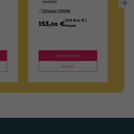
session)
Thibaut VOISIN
Soit
8
,
€ /
50
153
,
€
00
heure
1
Je m'inscris
Voir