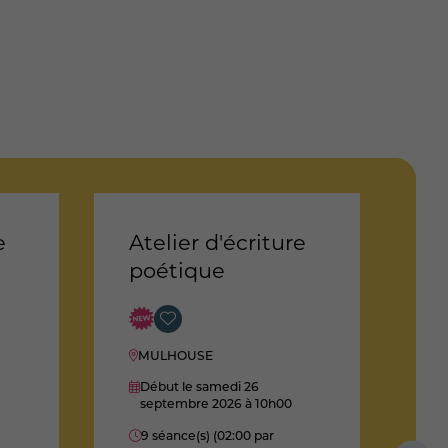
e
Atelier d'écriture
F
poétique
a
-
b
MULHOUSE
Début le samedi 26
septembre 2026
à 10h00
9 séance(s) (02:00 par
D