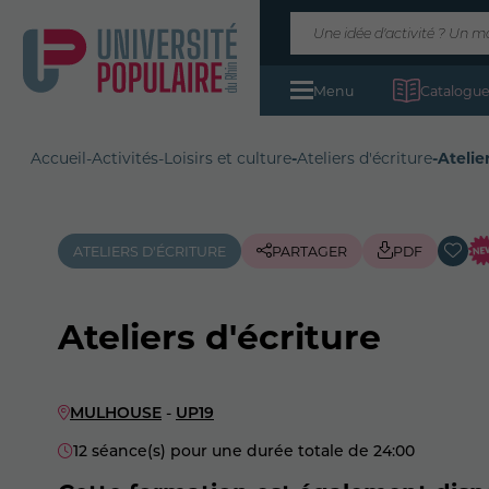
Menu
Catalogue
Accueil
-
Activités
-
Loisirs et culture
-
Ateliers d'écriture
-
Atelie
ATELIERS D'ÉCRITURE
PARTAGER
PDF
Ateliers d'écriture
MULHOUSE
-
UP19
12 séance(s) pour une durée totale de 24:00