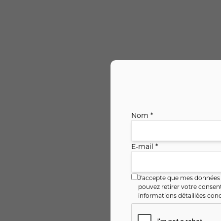
Nom *
E-mail *
J'accepte que mes données i
pouvez retirer votre conse
informations détaillées conc