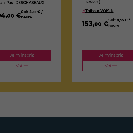
session)
ean-Paul DESCHASEAUX
Thibaut VOISIN
Soit
8
,
€ /
50
04
,
€
00
heure
Soit
8
,
€ /
50
153
,
€
00
heure
Je m'inscris
Je m'inscris
Voir
Voir