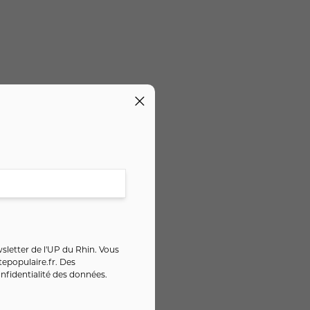
sletter de l'UP du Rhin. Vous
epopulaire.fr
. Des
nfidentialité des données
.