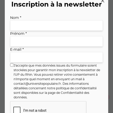
Inscription à la newsletter
Code cours : 11MA278
Nom *
240
,
€
00
Prénom *
soit
8
,
€ / heure
00
E-mail *
PAIEMENT FRACTIONNÉ
J'accepte que mes données issues du formulaire soient
80
,
€
stockées pour garantir mon inscription à la newsletter de
00
Dès
/ mois pendant 3 mois
l'UP du Rhin. Vous pouvez retirer votre consentement à
Montant total :
240
,
€
n'importe quel moment en envoyant un mail à
00
contact@universitepopulaire.fr
. Des informations
détaillées concernant notre politique de confidentialité
sont disponibles sur la page de
Confidentialité des
Je m'inscris en un seul clic
données
.
Je m'inscris au cours