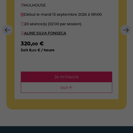
MULHOUSE
Début le mardi 15 septembre 2026
à 18h00
20 séance(s) (02:00 par session)
ALINE SILVA FONSECA
320
,
€
00
1
Soit
8
,
€ / heure
00
S
Je m'inscris
Voir