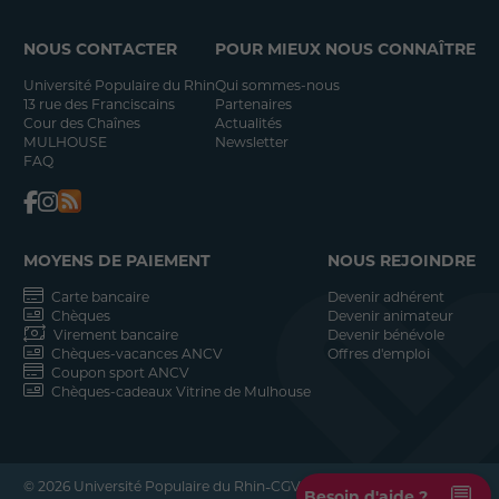
NOUS CONTACTER
POUR MIEUX NOUS CONNAÎTRE
Université Populaire du Rhin
Qui sommes-nous
13 rue des Franciscains
Partenaires
Cour des Chaînes
Actualités
MULHOUSE
Newsletter
FAQ
MOYENS DE PAIEMENT
NOUS REJOINDRE
Carte bancaire
Devenir adhérent
Chèques
Devenir animateur
Virement bancaire
Devenir bénévole
Chèques-vacances ANCV
Offres d'emploi
Coupon sport ANCV
Chèques-cadeaux Vitrine de Mulhouse
-
-
© 2026 Université Populaire du Rhin
CGV
💬
Besoin d'aide ?