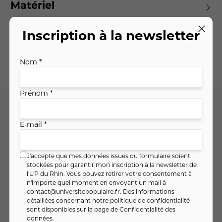
Matériel
Inscription à la newsletter
Planning des séances
Nom *
Prénom *
Code cours : 11MA102
E-mail *
J'accepte que mes données issues du formulaire soient
120
,
€
00
stockées pour garantir mon inscription à la newsletter de
l'UP du Rhin. Vous pouvez retirer votre consentement à
soit
8
,
€ / heure
00
n'importe quel moment en envoyant un mail à
contact@universitepopulaire.fr
. Des informations
détaillées concernant notre politique de confidentialité
sont disponibles sur la page de
Confidentialité des
PAIEMENT FRACTIONNÉ
données
.