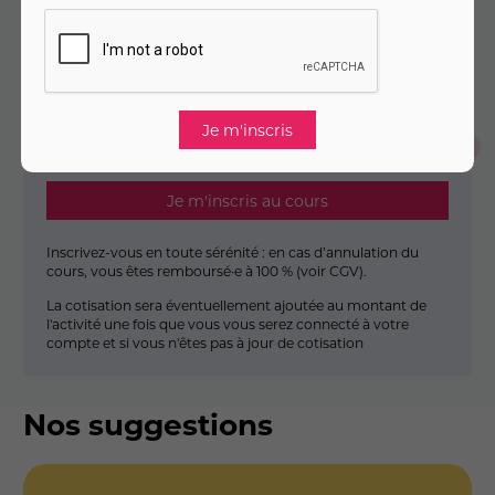
40
,
€
00
Dès
/ mois pendant 3 mois
Montant total :
120
,
€
00
Je m'inscris en un seul clic
Je m'inscris au cours
Inscrivez-vous en toute sérénité : en cas d’annulation du
cours, vous êtes remboursé·e à 100 % (
voir CGV
).
La cotisation sera éventuellement ajoutée au montant de
l'activité une fois que vous vous serez connecté à votre
compte et si vous n'êtes pas à jour de cotisation
Nos suggestions