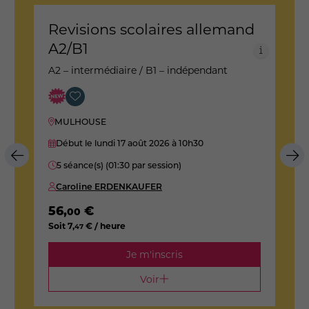
Revisions scolaires allemand
A
A2/B1
B
A2 – intermédiaire / B1 – indépendant
MULHOUSE
Début le lundi 17 août 2026
à 10h30
5 séance(s) (01:30 par session)
Caroline ERDENKAUFER
1
S
56
,
€
00
Soit
7
,
€ / heure
47
Je m'inscris
Voir