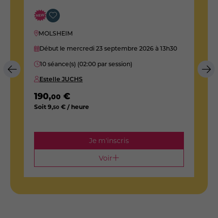
d
MOLSHEIM
Début le mercredi 23 septembre 2026
à 13h30
10 séance(s) (02:00 par session)
Estelle JUCHS
190
,
€
00
Soit
9
,
€ / heure
50
2
S
Je m'inscris
Voir