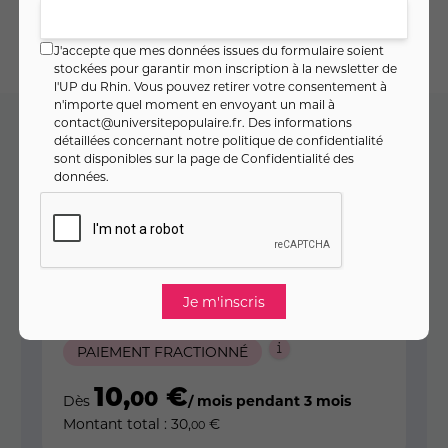
J'accepte que mes données issues du formulaire soient
stockées pour garantir mon inscription à la newsletter de
l'UP du Rhin. Vous pouvez retirer votre consentement à
n'importe quel moment en envoyant un mail à
contact@universitepopulaire.fr
. Des informations
détaillées concernant notre politique de confidentialité
Code cours : 11MO1453
sont disponibles sur la page de
Confidentialité des
données
.
30
,
€
00
soit
8
,
€ / heure
57
PAIEMENT FRACTIONNÉ
10
,
€
00
Dès
/ mois pendant 3 mois
Montant total :
30
,
€
00