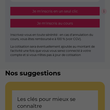
Je m'inscris en un seul clic
Je m'inscris au cours
Inscrivez-vous en toute sérénité : en cas d’annulation du
cours, vous êtes remboursé·e à 100 % (
voir CGV
).
La cotisation sera éventuellement ajoutée au montant de
l'activité une fois que vous vous serez connecté à votre
compte et si vous n'êtes pas à jour de cotisation
Nos suggestions
Les clés pour mieux se
C
connaître
p