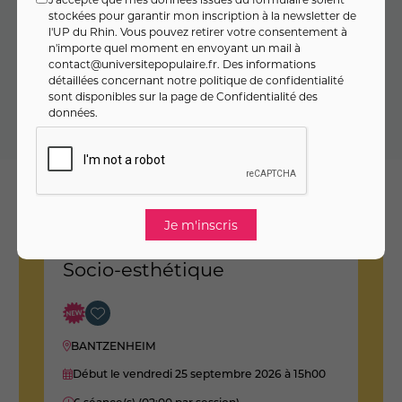
stockées pour garantir mon inscription à la newsletter de
l'UP du Rhin. Vous pouvez retirer votre consentement à
Inscrivez-vous en toute sérénité : en cas d’annulation du
n'importe quel moment en envoyant un mail à
cours, vous êtes remboursé·e à 100 % (
voir CGV
).
contact@universitepopulaire.fr
. Des informations
La cotisation sera éventuellement ajoutée au montant de
détaillées concernant notre politique de confidentialité
l'activité une fois que vous vous serez connecté à votre
sont disponibles sur la page de
Confidentialité des
compte et si vous n'êtes pas à jour de cotisation
données
.
Nos suggestions
Socio-esthétique
M
c
BANTZENHEIM
Début le vendredi 25 septembre 2026
à 15h00