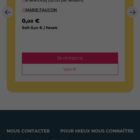
6 séance(s) (02:00 par session)
MARIE FAUCON
0
,
€
00
Soit
0
,
€ / heure
00
1
S
Je m'inscris
Voir
NOUS CONTACTER
POUR MIEUX NOUS CONNAÎTRE