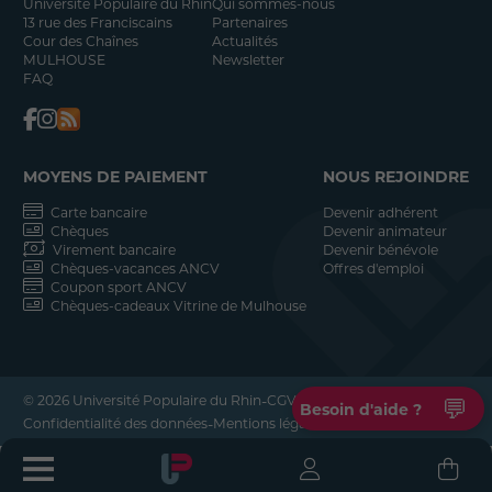
Université Populaire du Rhin
Qui sommes-nous
13 rue des Franciscains
Partenaires
Cour des Chaînes
Actualités
MULHOUSE
Newsletter
FAQ
MOYENS DE PAIEMENT
NOUS REJOINDRE
Carte bancaire
Devenir adhérent
Chèques
Devenir animateur
Virement bancaire
Devenir bénévole
Chèques-vacances ANCV
Offres d'emploi
Coupon sport ANCV
Chèques-cadeaux Vitrine de Mulhouse
-
-
© 2026 Université Populaire du Rhin
CGV
💬
Besoin d'aide ?
-
-
Confidentialité des données
Mentions légales
Réalisation