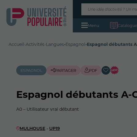
Menu
Catalogue
Accueil
-
Activités
-
Langues
-
Espagnol
-
Espagnol débutants 
ESPAGNOL
PARTAGER
PDF
Espagnol débutants A-
A0 – Utilisateur vrai débutant
MULHOUSE
-
UP19