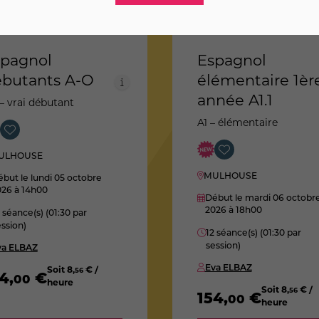
pagnol
Espagnol
butants A-O
élémentaire 1èr
année A1.1
– vrai débutant
A1 – élémentaire
ULHOUSE
MULHOUSE
but le lundi 05 octobre
026
à 14h00
Début le mardi 06 octobr
2026
à 18h00
 séance(s) (01:30 par
ssion)
12 séance(s) (01:30 par
session)
va ELBAZ
Eva ELBAZ
Soit
8
,
€ /
56
54
,
€
00
heure
Soit
8
,
€ /
56
154
,
€
00
heure