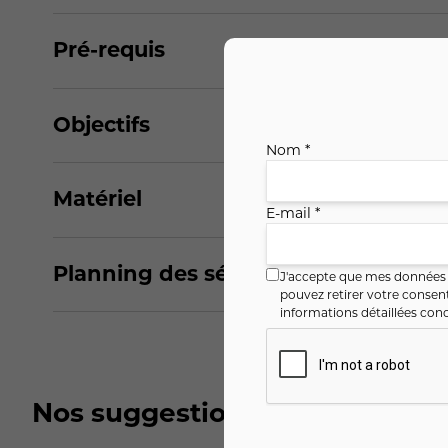
Pré-requis
Objectifs
Nom *
Matériel
E-mail *
Planning des séances
J'accepte que mes données i
pouvez retirer votre conse
informations détaillées conc
Nos suggestions