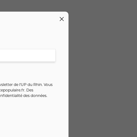
sletter de l'UP du Rhin. Vous
epopulaire.fr
. Des
nfidentialité des données
.