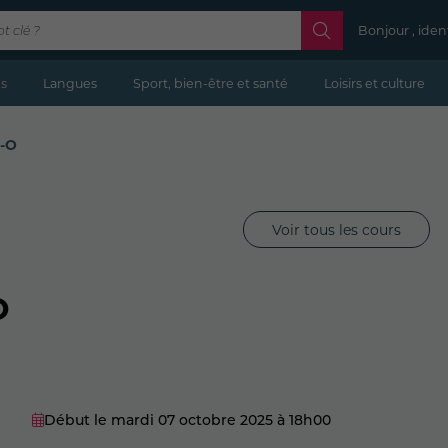
Bonjour , iden
s
Langues
Sport, bien-être et santé
Loisirs et culture
A-O
Voir tous les cours
O
Début le mardi 07 octobre 2025
à 18h00