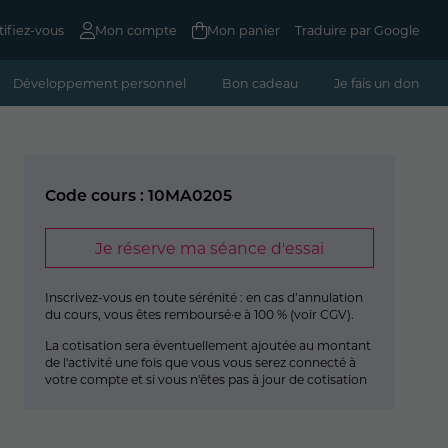
tifiez-vous
Mon compte
Mon panier
Traduire par Google
Développement personnel
Bon cadeau
Je fais un don
Code cours : 10MA0205
Je réserve ma séance d'essai
Inscrivez-vous en toute sérénité : en cas d’annulation
du cours, vous êtes remboursé·e à 100 % (
voir CGV
).
La cotisation sera éventuellement ajoutée au montant
de l'activité une fois que vous vous serez connecté à
votre compte et si vous n'êtes pas à jour de cotisation