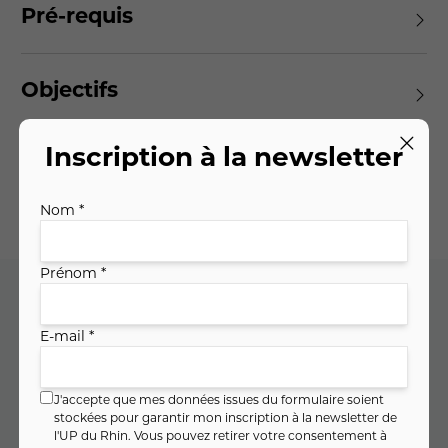
Pré-requis
Objectifs
Inscription à la newsletter
Planning des séances
Nom *
Prénom *
Code cours : 10MA0403
E-mail *
Je réserve ma séance d'essai
J'accepte que mes données issues du formulaire soient
stockées pour garantir mon inscription à la newsletter de
Inscrivez-vous en toute sérénité : en cas d’annulation du
l'UP du Rhin. Vous pouvez retirer votre consentement à
cours, vous êtes remboursé·e à 100 % (
voir CGV
).