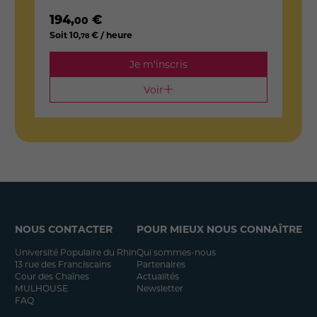
194
,
€
1
00
Soit
10
,
€ / heure
S
78
Je m'inscris
Voir
NOUS CONTACTER
POUR MIEUX NOUS CONNAÎTRE
Université Populaire du Rhin
Qui sommes-nous
13 rue des Franciscains
Partenaires
Cour des Chaînes
Actualités
MULHOUSE
Newsletter
FAQ