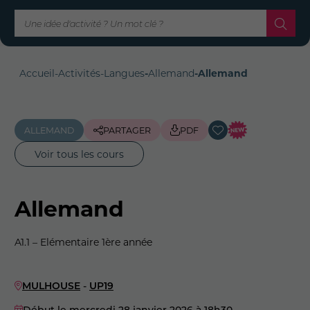
Accueil
-
Activités
-
Langues
-
Allemand
-
Allemand
ALLEMAND
PARTAGER
PDF
Voir tous les cours
Allemand
A1.1 – Elémentaire 1ère année
MULHOUSE
-
UP19
Début le mercredi 28 janvier 2026
à 18h30