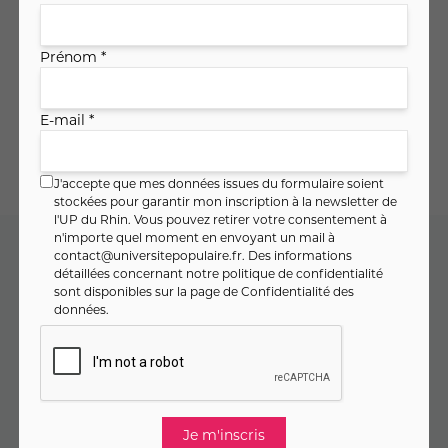
Matériel
Prénom *
Planning des séances
E-mail *
J'accepte que mes données issues du formulaire soient
stockées pour garantir mon inscription à la newsletter de
l'UP du Rhin. Vous pouvez retirer votre consentement à
n'importe quel moment en envoyant un mail à
contact@universitepopulaire.fr
. Des informations
détaillées concernant notre politique de confidentialité
Code cours : 10MA106
sont disponibles sur la page de
Confidentialité des
données
.
Plus que 4 places disponibles
Je réserve ma séance d'essai
Inscrivez-vous en toute sérénité : en cas d’annulation du
cours, vous êtes remboursé·e à 100 % (
voir CGV
).