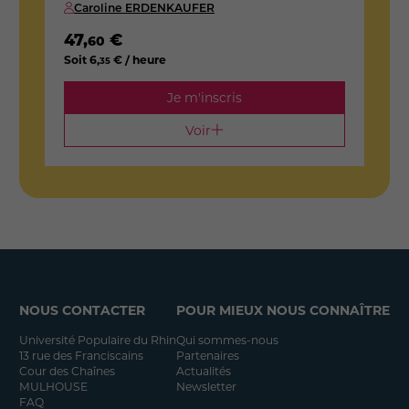
Caroline ERDENKAUFER
1
S
47
,
€
60
Soit
6
,
€ / heure
35
Je m'inscris
Voir
NOUS CONTACTER
POUR MIEUX NOUS CONNAÎTRE
Université Populaire du Rhin
Qui sommes-nous
13 rue des Franciscains
Partenaires
Cour des Chaînes
Actualités
MULHOUSE
Newsletter
FAQ