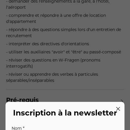
- demander des renseignements à la gare, à l'hôtel,
l'aéroport
- comprendre et répondre à une offre de location
d'appartement
- répondre à des questions simples lors d'un entretien de
recrutement
- interpréter des directives d'orientations
- utiliser les auxiliaires "avoir" et "être" au passé-composé
- réviser des questions en W-Fragen (pronoms
interrogatifs)
- réviser ou apprendre des verbes à particules
séparables/inséparables
Pré-requis
Inscription à la newsletter
Objectifs
Nom *