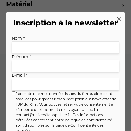
Matériel
Inscription à la newsletter
Planning des séances
Nom *
Prénom *
Code cours : 11GU0933
E-mail *
J'accepte que mes données issues du formulaire soient
213
,
€
00
stockées pour garantir mon inscription à la newsletter de
l'UP du Rhin. Vous pouvez retirer votre consentement à
soit
8
,
€ / heure
52
n'importe quel moment en envoyant un mail à
contact@universitepopulaire.fr
. Des informations
détaillées concernant notre politique de confidentialité
sont disponibles sur la page de
Confidentialité des
PAIEMENT FRACTIONNÉ
données
.