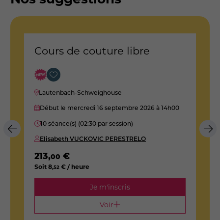
Cours de couture libre
C
Lautenbach-Schweighouse
Début le mercredi 16 septembre 2026
à 14h00
10 séance(s) (02:30 par session)
Elisabeth VUCKOVIC PERESTRELO
213
,
€
2
00
Soit
8
,
€ / heure
S
52
Je m'inscris
Voir