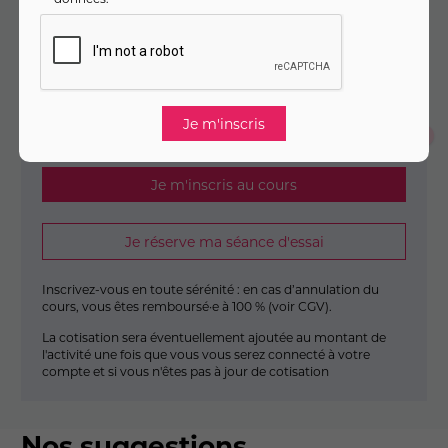
71
,
€
00
Dès
/ mois pendant 3 mois
Montant total :
213
,
€
00
Je m'inscris en un seul clic
Je m'inscris au cours
Je réserve ma séance d'essai
Inscrivez-vous en toute sérénité : en cas d’annulation du
cours, vous êtes remboursé·e à 100 % (
voir CGV
).
La cotisation sera éventuellement ajoutée au montant de
l'activité une fois que vous vous serez connecté à votre
compte et si vous n'êtes pas à jour de cotisation
Nos suggestions