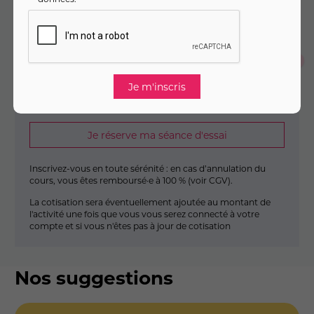
Montant total :
230
,
€
00
Je m'inscris en un seul clic
Je m'inscris au cours
Je réserve ma séance d'essai
Inscrivez-vous en toute sérénité : en cas d’annulation du
cours, vous êtes remboursé·e à 100 % (
voir CGV
).
La cotisation sera éventuellement ajoutée au montant de
l'activité une fois que vous vous serez connecté à votre
compte et si vous n'êtes pas à jour de cotisation
Nos suggestions