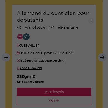
r
Allemand du quotidien pour
A
débutants
d
A0 – vrai débutant / A1 – élémentaire
A
GUEBWILLER
Début le lundi 11 janvier 2027
à 08h30
11 séance(s) (02:30 par session)
Anne GUAYRIN
230
,
€
1
00
Soit
8
,
€ / heure
S
36
Je m'inscris
Voir