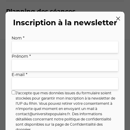
Planning des séances
Inscription à la newsletter
Nom *
Prénom *
Code cours : 11GU103
E-mail *
230
,
€
00
soit
8
,
€ / heure
36
J'accepte que mes données issues du formulaire soient
stockées pour garantir mon inscription à la newsletter de
l'UP du Rhin. Vous pouvez retirer votre consentement à
n'importe quel moment en envoyant un mail à
PAIEMENT FRACTIONNÉ
contact@universitepopulaire.fr
. Des informations
détaillées concernant notre politique de confidentialité
76
,
€
sont disponibles sur la page de
Confidentialité des
67
Dès
/ mois pendant 3 mois
données
.